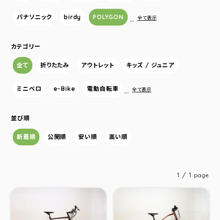
パナソニック
birdy
POLYGON
…
全て表示
カテゴリー
全て
折りたたみ
アウトレット
キッズ / ジュニア
ミニベロ
e-Bike
電動自転車
…
全て表示
並び順
新着順
公開順
安い順
高い順
1 / 1
page