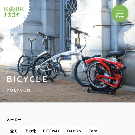
を開閉
Menu
クルショップナカゴヤ
BICYCLE
POLYGON
メーカー
全て
その他
RITEWAY
DAHON
Tern