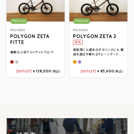
カテゴリ：
カテゴリ：
アウトレット
アウトレット
POLYGON
POLYGON
POLYGON ZETA
POLYGON ZETA 2
FITTE
完売
通勤用にも週末のポタリングにも 服
機敏な小径アルミディスクロ-ド
装を選ばず乗れるチェ－ンケース...
レッド
シルバー
ライトブラウン
パープル
128,000
83,600
OUTLET
¥
（税込）
OUTLET
¥
（税込）