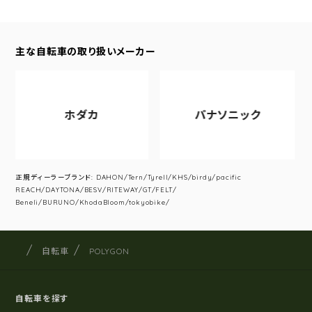
主な自転車の取り扱いメーカー
ホダカ
パナソニック
正規ディーラーブランド: DAHON/Tern/Tyrell/KHS/birdy/pacific
REACH/DAYTONA/BESV/RITEWAY/GT/FELT/
Beneli/BURUNO/KhodaBloom/tokyobike/
サイクルショップナカゴヤ
サイト内の現在地
自転車
POLYGON
自転車を探す