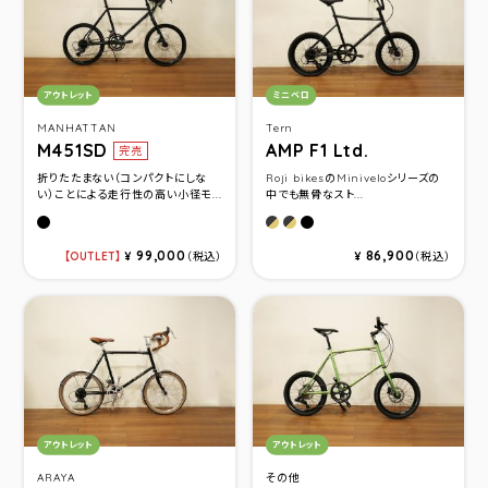
カテゴリ：
カテゴリ：
アウトレット
ミニベロ
MANHATTAN
Tern
M451SD
AMP F1 Ltd.
完売
折りたたまない（コンパクトにしな
Roji bikesのMiniveloシリーズの
い）ことによる走行性の高い小径モ...
中でも無骨なスト...
Flat Black(サイズ510)
Black Champagne(サイズ
Black Champagne(サイ
Matte Black(サイズ46
99,000
86,900
OUTLET
¥
（税込）
¥
（税込）
カテゴリ：
カテゴリ：
アウトレット
アウトレット
ARAYA
その他