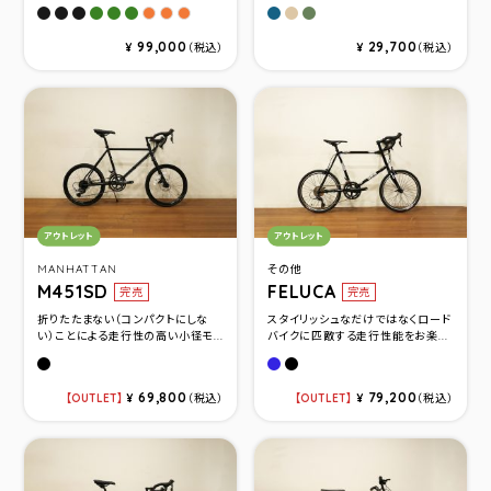
Gem Black(サイズ440mm)
Gem Black(サイズ500mm )
Gem Black(サイズ550mm )
Seaweed(サイズ440mm)
Seaweed(サイズ 500mm)
Seaweed(サイズ550mm)
マットブルー
マットモカベージュ2
マットグリーン
Retro Orange(サイズ440mm)
Retro Orange(サイズ500mm)
Retro Orange(サイズ550mm)
99,000
29,700
¥
（税込）
¥
（税込）
カテゴリ：
カテゴリ：
アウトレット
アウトレット
MANHATTAN
その他
M451SD
FELUCA
完売
完売
折りたたまない（コンパクトにしな
スタイリッシュなだけではなくロード
い）ことによる走行性の高い小径モ...
バイクに匹敵する走行性能をお楽...
Flat Black(サイズ460)
GIOS BLUE(サイズ480)
BLACK(サイズ510)
69,800
79,200
OUTLET
¥
（税込）
OUTLET
¥
（税込）