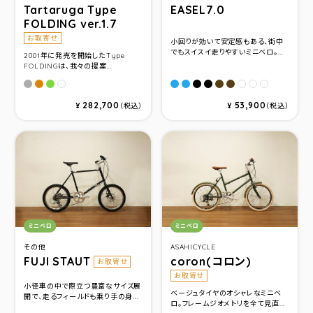
Tartaruga Type
EASEL7.0
FOLDING ver.1.7
お取寄せ
小回りが効いて安定感もある、街中
でもスイスイ走りやすいミニベロ。...
2001年に発売を開始したType
FOLDINGは、我々の提案...
ユーロブラウン
ボンバーオレンジ
グリーン
MATTE PLASTER BLUE(サ
MATTE PLASTER BLUE(
MATTE LG BLACK(サイ
MATTE LG BLACK(
PEAT(サイズ370)
PEAT(サイズ410
パールホワイト
LG PEARL W
LG PEARL 
LG PEAR
282,700
53,900
¥
（税込）
¥
（税込）
カテゴリ：
カテゴリ：
ミニベロ
ミニベロ
その他
ASAHICYCLE
FUJI STAUT
coron(コロン)
お取寄せ
お取寄せ
小径車の中で際立つ豊富なサイズ展
ベージュタイヤのオシャレなミニベ
開で、走るフィールドも乗り手の身...
ロ。フレームジオメトリを全て見直...