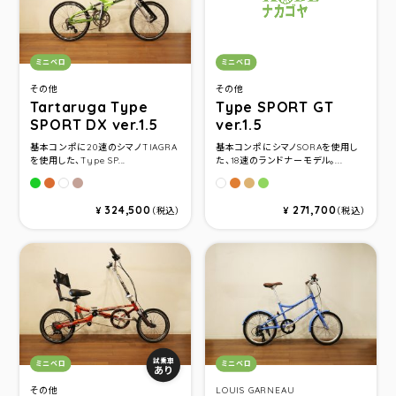
カテゴリ：
カテゴリ：
ミニベロ
ミニベロ
その他
その他
Tartaruga Type
Type SPORT GT
SPORT DX ver.1.5
ver.1.5
基本コンポに20速のシマノTIAGRA
基本コンポにシマノSORAを使用し
を使用した、Type SP...
た、18速のランドナーモデル。...
グリーン
ボンバーオレンジ
ユーロブラウン
ボンバーオレンジ
ユーロブラウン
グリーン
パールホワイト
パールホワイト
324,500
271,700
¥
（税込）
¥
（税込）
カテゴリ：
カテゴリ：
試乗車
ミニベロ
ミニベロ
あり
その他
LOUIS GARNEAU