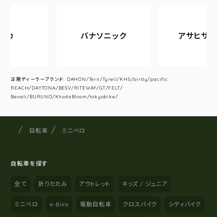
パナソニック
アサヒサイクル
正規ディーラーブランド: DAHON/Tern/Tyrell/KHS/birdy/pacific
REACH/DAYTONA/BESV/RITEWAY/GT/FELT/
Beneli/BURUNO/KhodaBloom/tokyobike/
サイクルショップナカゴヤ
サイト内の現在地
自転車
ミニベロ
自転車を探す
全て
折りたたみ
アウトレット
キッズ / ジュニア
ミニベロ
e-Bike
電動自転車
クロスバイク
シティバイク