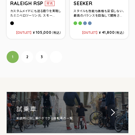
RALEIGH RSP
SEEKER
完売
カスタムメイドにも迫る創りを実現し
スタイルも性能も価格も妥協しない、
たミニベロツーリング。 スモー...
最高のバランスを目指して開発さ...
グロスブラック(520)
アップルグリーンM(450mm
アップルグリーンL(500m
ブルーグレーM(450mm
ブルーグレーL(500m
105,000
41,800
OUTLET
¥
（税込）
OUTLET
¥
（税込）
投稿ナビゲーション
1
2
3
次へ
試乗車
来店時に試し乗りができる自転車の一覧