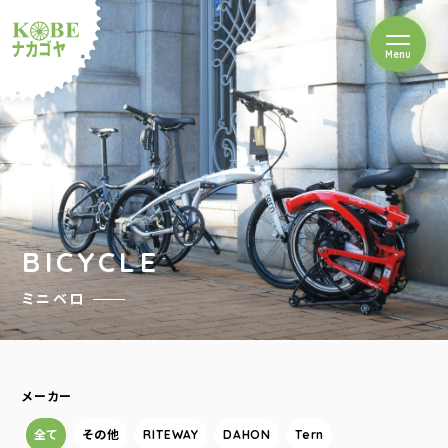
を開閉
Menu
クルショップナカゴヤ
BICYCLE
ミニベロ
メーカー
全て
その他
RITEWAY
DAHON
Tern