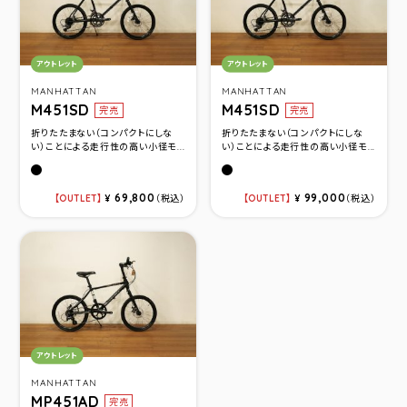
カテゴリ：
カテゴリ：
アウトレット
アウトレット
MANHATTAN
MANHATTAN
M451SD
M451SD
完売
完売
折りたたまない（コンパクトにしな
折りたたまない（コンパクトにしな
い）ことによる走行性の高い小径モ...
い）ことによる走行性の高い小径モ...
Flat Black(サイズ460)
Flat Black(サイズ510)
69,800
99,000
OUTLET
¥
（税込）
OUTLET
¥
（税込）
カテゴリ：
アウトレット
MANHATTAN
MP451AD
完売