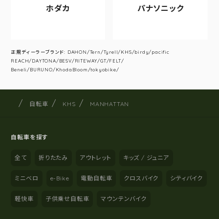
ホダカ
パナソニック
正規ディーラーブランド: DAHON/Tern/Tyrell/KHS/birdy/pacific
REACH/DAYTONA/BESV/RITEWAY/GT/FELT/
Beneli/BURUNO/KhodaBloom/tokyobike/
サイクルショップナカゴヤ
サイト内の現在地
自転車
KHS
MANHATTAN
自転車を探す
全て
折りたたみ
アウトレット
キッズ / ジュニア
ミニベロ
e-Bike
電動自転車
クロスバイク
シティバイク
軽快車
子供乗せ自転車
マウンテンバイク