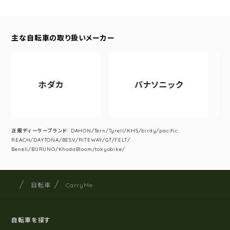
主な自転車の取り扱いメーカー
ホダカ
パナソニック
ア
正規ディーラーブランド: DAHON/Tern/Tyrell/KHS/birdy/pacific
REACH/DAYTONA/BESV/RITEWAY/GT/FELT/
Beneli/BURUNO/KhodaBloom/tokyobike/
サイクルショップナカゴヤ
サイト内の現在地
自転車
CarryMe
自転車を探す