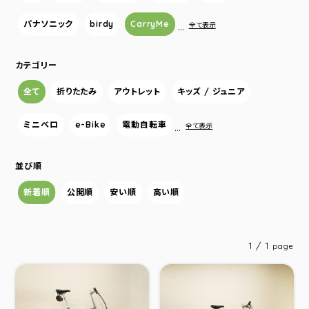
パナソニック
birdy
CarryMe
…
全て表示
カテゴリー
全て
折りたたみ
アウトレット
キッズ / ジュニア
ミニベロ
e-Bike
電動自転車
…
全て表示
並び順
新着順
公開順
安い順
高い順
1 / 1
page