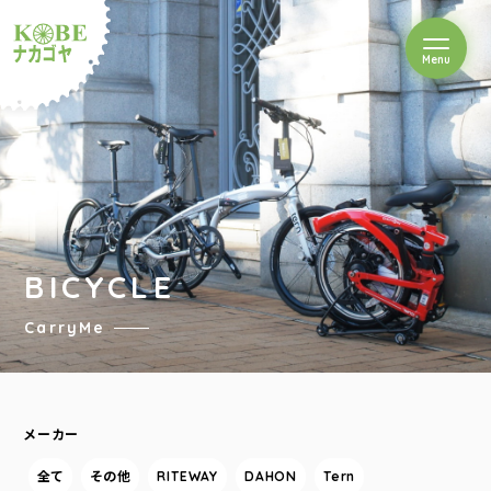
を開閉
Menu
クルショップナカゴヤ
BICYCLE
CarryMe
メーカー
全て
その他
RITEWAY
DAHON
Tern