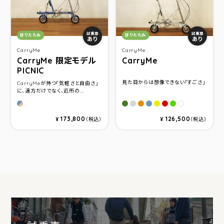
カテゴリ：
カテゴリ：
試乗車
試乗車
折りたたみ
折りたたみ
あり
あり
CarryMe
CarryMe
CarryMe 限定モデル
CarryMe
PICNIC
見た目からは想像できない「すごさ」
CarryMeが持つ「気軽さと自由さ」
に、遠方だけでなく、近所の...
マットディスタントブルー＆ベージュ
マットオリ－ブグリ－ン
ルナグレイ ソリッド
オレンジ
ブル－
イエロ－
レッド
グリ－ン
ホワイト
173,800
126,500
¥
（税込）
¥
（税込）