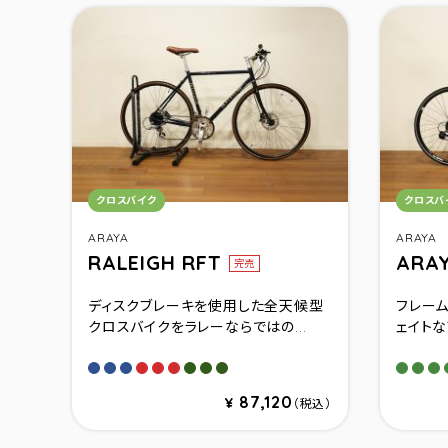
カテゴリ：
カテゴ
クロスバイク
クロスバ
ARAYA
ARAYA
RALEIGH RFT
ARA
完売
ディスクブレーキを使用した全天候型
フレーム
クロスバイクをラレーならではの...
ェイトな
アガトブルー(440)
アガトブルー(480)
アガトブルー(520)
キャニオンレッド(440)
キャニオンレッド(480)
キャニオンレッド(520)
クラブグリーン(440)
クラブグリーン(480)
クラブグリーン(520)
マットカ
マット
マ
87,120
¥
（税込）