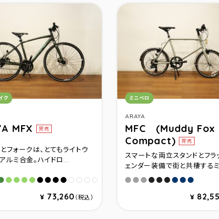
リ：
カテゴリ：
イク
ミニベロ
ARAYA
YA MFX
MFC (Muddy Fox
完売
Compact)
完売
とフォークは、とてもライトウ
スマートな両立スタンドとフラ
アルミ合金。ハイドロ...
ェンダー装備で街と共棲するミ.
ーキ(420)
カーキ(460)
ットカーキ(500)
マットカーキ(540)
セピアグリーン(420)
セピアグリーン(460)
セピアグリーン(500)
セピアグリーン(540)
マットブラック(420)
マットブラック(460)
マットブラック(500)
マットブラック(540)
アスファルトグレー(サイズ4
アスファルトグレー(サイズ
アスファルトグレー(サイ
マットブラック(サイズ
マットブラック(サイ
マットブラック(
スモークブルー
スモークブル
スモーク
パールホワイト(420)
パールホワイト(460)
パールホワイト(500)
パールホワイト(540)
73,260
82,5
¥
¥
（税込）