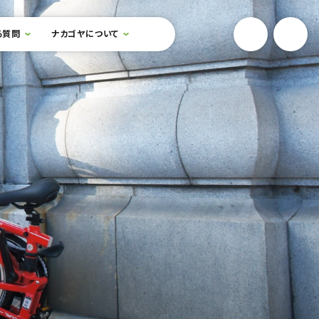
YouTube
Onlin
る質問
ナカゴヤについて
検索フォームを開閉する