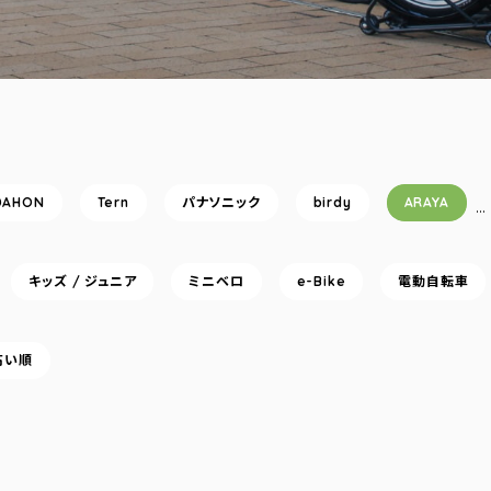
DAHON
Tern
パナソニック
birdy
ARAYA
…
キッズ / ジュニア
ミニベロ
e-Bike
電動自転車
高い順