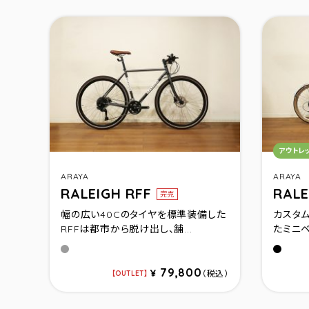
カテゴ
アウトレ
ARAYA
ARAYA
RALEIGH RFF
RALE
完売
幅の広い40Cのタイヤを標準装備した
カスタ
RFFは都市から脱け出し、舗...
たミニベ
Deep GRAY(520)
グロスブ
79,800
¥
（税込）
OUTLET