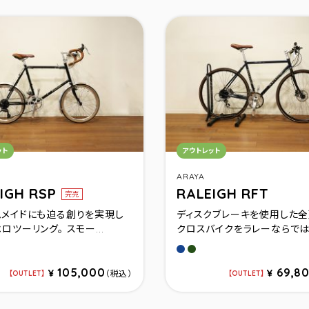
リ：
カテゴリ：
ット
アウトレット
ARAYA
IGH RSP
RALEIGH RFT
完売
ムメイドにも迫る創りを実現し
ディスクブレーキを使用した
ロツーリング。 スモー...
クロスバイクをラレーならではの
ラック(520)
アガトブルー(520)
クラブグリーン(480)
105,000
69,8
¥
¥
（税込）
OUTLET
OUTLET