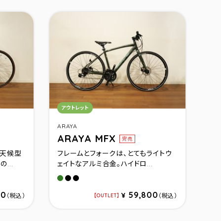
カテゴリ：
アウトレット
ARAYA
ARAYA MFX
完売
全天候型
フレームとフォークは、とてもライトウ
...
ェイトなアルミ合金。ハイドロ...
マットカーキ(460)
マットブラック(460)
マットブラック(420)
00
59,800
¥
（税込）
（税込）
OUTLET