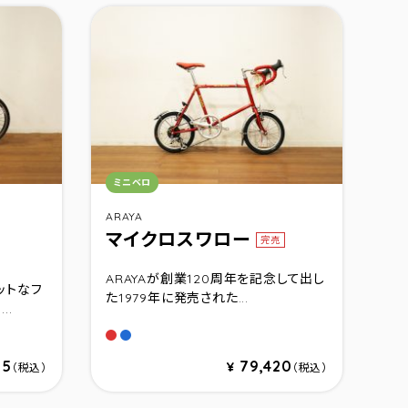
カテゴリ：
ミニベロ
ARAYA
マイクロスワロー
完売
ARAYAが創業120周年を記念して出し
ットなフ
た1979年に発売された...
..
20)
480)
ズ540)
420)
ズ480)
サイズ540)
(サイズ420)
ー(サイズ480)
ブルー(サイズ540)
レッド
ブルー
55
79,420
¥
（税込）
（税込）