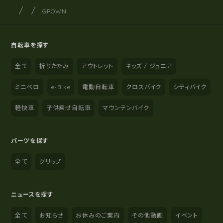
サイクルショップナカゴヤ
サイト内の現在地
GROWN
自転車を探す
全て
折りたたみ
アウトレット
キッズ / ジュニア
ミニベロ
e-Bike
電動自転車
クロスバイク
シティバイク
軽快車
子供乗せ自転車
マウンテンバイク
パーツを探す
全て
グリップ
ニュースを探す
全て
お知らせ
お休みのご案内
その他動画
イベント