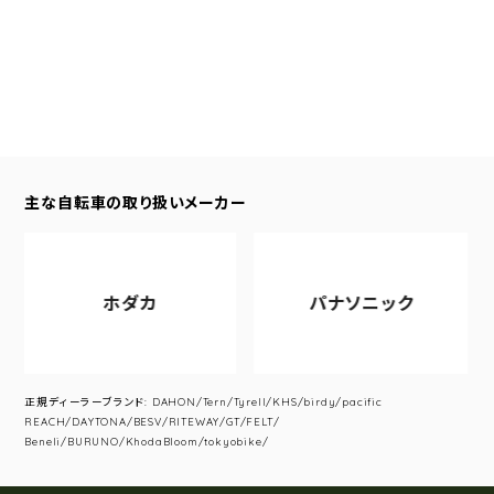
主な自転車の取り扱いメーカー
ホダカ
パナソニック
正規ディーラーブランド: DAHON/Tern/Tyrell/KHS/birdy/pacific
REACH/DAYTONA/BESV/RITEWAY/GT/FELT/
Beneli/BURUNO/KhodaBloom/tokyobike/