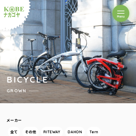
を開閉
Menu
クルショップナカゴヤ
BICYCLE
GROWN
メーカー
全て
その他
RITEWAY
DAHON
Tern