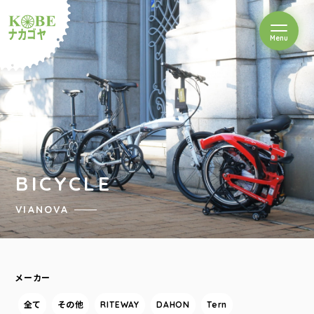
を開閉
Menu
クルショップナカゴヤ
BICYCLE
VIANOVA
メーカー
全て
その他
RITEWAY
DAHON
Tern