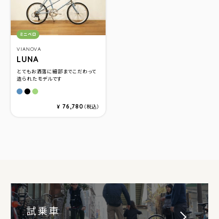
カテゴリ：
ミニベロ
VIANOVA
LUNA
とてもお洒落に細部までこだわって
造られたモデルです
マットブル－
マットブラック
グロスグリ－ン
76,780
¥
（税込）
試乗車