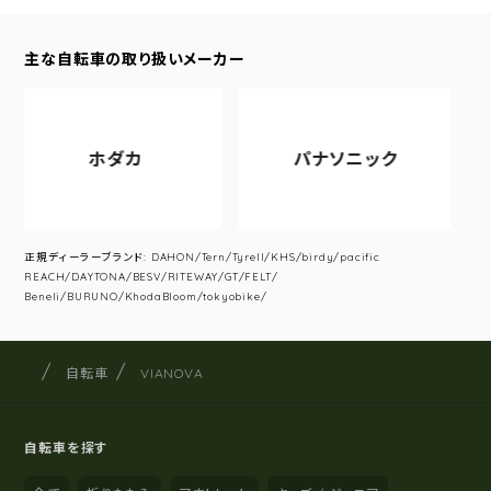
主な自転車の取り扱いメーカー
ホダカ
パナソニック
正規ディーラーブランド: DAHON/Tern/Tyrell/KHS/birdy/pacific
REACH/DAYTONA/BESV/RITEWAY/GT/FELT/
Beneli/BURUNO/KhodaBloom/tokyobike/
サイクルショップナカゴヤ
サイト内の現在地
自転車
VIANOVA
自転車を探す