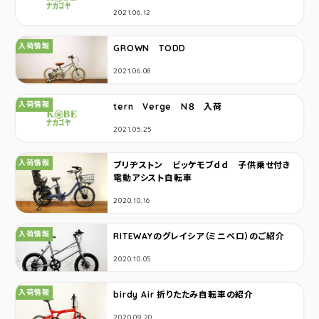
2021.06.12
カテゴリ：
入荷情報
GROWN TODD
2021.06.08
カテゴリ：
入荷情報
tern Verge N８ 入荷
2021.05.25
カテゴリ：
入荷情報
ブリヂストン ビッケモブｄｄ 子供乗せ付き
電動アシスト自転車
2020.10.16
カテゴリ：
入荷情報
RITEWAYのグレイシア（ミニベロ）のご紹介
2020.10.05
カテゴリ：
入荷情報
birdy Air 折りたたみ自転車の紹介
2020.09.20