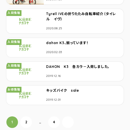
カテゴリ：
入荷情報
Tyrell IVEの折りたたみ自転車紹介（タイレ
ル イヴ）
2020.08.25
カテゴリ：
入荷情報
dahon K3、揃っています！
2020.02.03
カテゴリ：
入荷情報
DAHON K3 各カラ－入荷しました。
2019.12.16
カテゴリ：
お得情報
キッズバイク sale
2019.12.01
投稿ナビゲーション
1
2
…
4
次へ