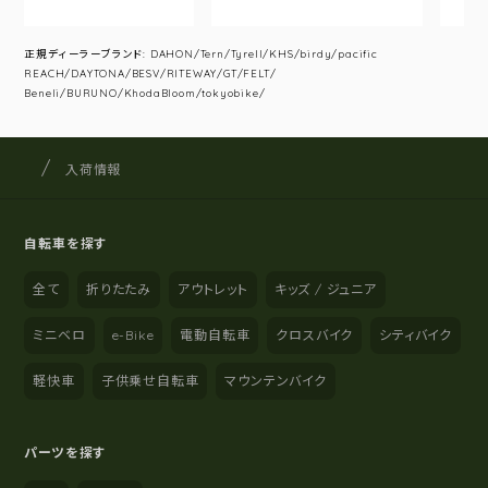
正規ディーラーブランド: DAHON/Tern/Tyrell/KHS/birdy/pacific
REACH/DAYTONA/BESV/RITEWAY/GT/FELT/
Beneli/BURUNO/KhodaBloom/tokyobike/
サイクルショップナカゴヤ
サイト内の現在地
入荷情報
自転車を探す
全て
折りたたみ
アウトレット
キッズ / ジュニア
ミニベロ
e-Bike
電動自転車
クロスバイク
シティバイク
軽快車
子供乗せ自転車
マウンテンバイク
パーツを探す