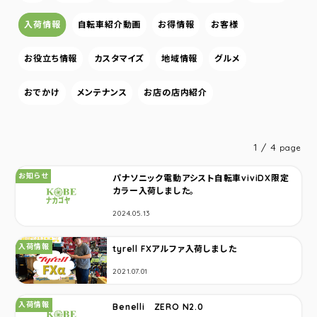
入荷情報
自転車紹介動画
お得情報
お客様
お役立ち情報
カスタマイズ
地域情報
グルメ
おでかけ
メンテナンス
お店の店内紹介
1 / 4
page
カテゴリ：
お知らせ
パナソニック電動アシスト自転車viviDX限定
カラー入荷しました。
2024.05.13
カテゴリ：
入荷情報
tyrell FXアルファ入荷しました
2021.07.01
カテゴリ：
入荷情報
Benelli ZERO N2.0