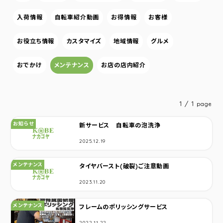
入荷情報
自転車紹介動画
お得情報
お客様
お役立ち情報
カスタマイズ
地域情報
グルメ
おでかけ
メンテナンス
お店の店内紹介
1 / 1
page
カテゴリ：
お知らせ
新サービス 自転車の泡洗浄
2025.12.19
カテゴリ：
メンテナンス
タイヤバースト(破裂)ご注意動画
2023.11.20
カテゴリ：
メンテナンス
フレームのポリッシングサービス
2022.11.22