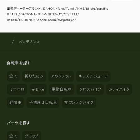
正規ディーラーブランド: DAHON/Tern/Tyrell/KHS/birdy/pacific
REACH/DAYTONA/BESV/RITEWAY/GT/FELT/
Beneli/BURUNO/KhodaBloom/tokyobike/
サイクルショップナカゴヤ
サイト内の現在地
メンテナンス
自転車を探す
全て
折りたたみ
アウトレット
キッズ / ジュニア
ミニベロ
e-Bike
電動自転車
クロスバイク
シティバイク
軽快車
子供乗せ自転車
マウンテンバイク
パーツを探す
全て
グリップ