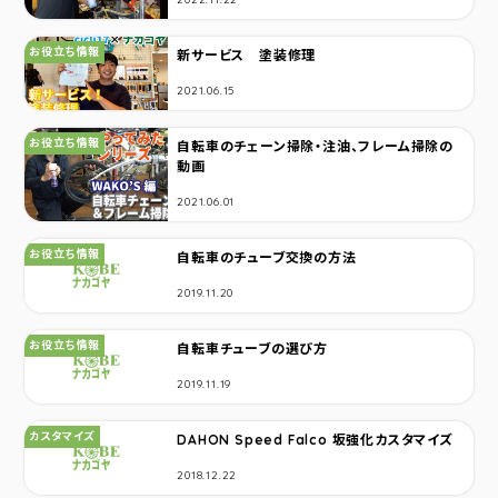
カテゴリ：
お役立ち情報
新サービス 塗装修理
2021.06.15
カテゴリ：
お役立ち情報
自転車のチェーン掃除・注油、フレーム掃除の
動画
2021.06.01
カテゴリ：
お役立ち情報
自転車のチューブ交換の方法
2019.11.20
カテゴリ：
お役立ち情報
自転車チューブの選び方
2019.11.19
カテゴリ：
カスタマイズ
DAHON Speed Falco 坂強化カスタマイズ
2018.12.22