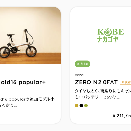
リ：
カテゴリ：
e-Bike
Benelli
Fold16 popular+
ZERO N2.0FAT
お取寄
タイヤも太く、街乗りにもキャ
も・・バッテリー 36V/7....
old16 popularの追加モデル小
＜走り...
サンドベ－ジュ
マットブラック
ミリタリ－グリ－ン
211,7
¥
ックブル－
ミックレッド
スミックシルバ－