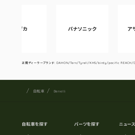
カ
パナソニック
アサヒサイク
正規ディーラーブランド: DAHON/Tern/Tyrell/KHS/birdy/pacific REACH/DA
サイクルショップナカゴヤ
サイト内の現在地
自転車
Benelli
自転車を探す
パーツを探す
ニュー