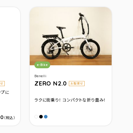
カテゴリ：
e-Bike
Benelli
ZERO N2.0
せ
お取寄せ
ンプに
ラクに街乗り！ コンパクトな折り畳み！
50
ブラック
スモ－クブル－
ホワイト
（税込）