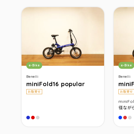
カテゴリ：
カテゴ
e-Bike
e-Bike
Benelli
Benelli
miniFold16 popular
mini
お取寄せ
お取寄せ
miniF
径ながら
コズミックブル－
コズミックレッド
コズミックシルバ－
コスミ
コス
コ