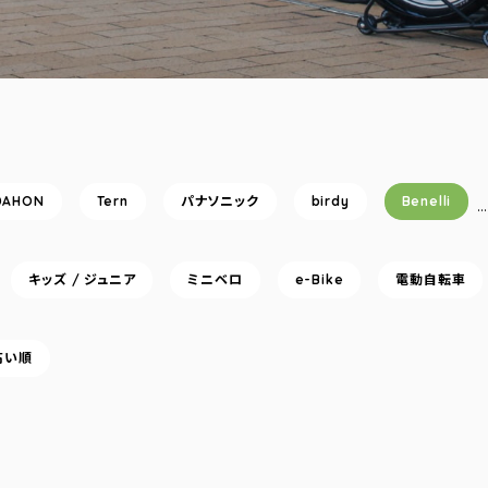
DAHON
Tern
パナソニック
birdy
Benelli
キッズ / ジュニア
ミニベロ
e-Bike
電動自転車
高い順