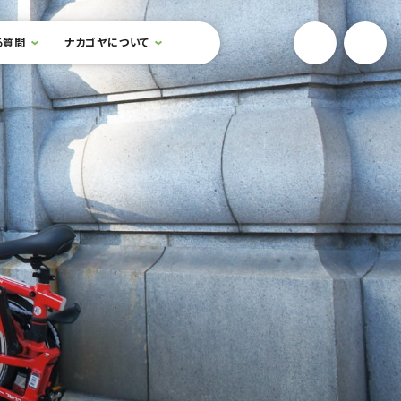
YouTube
Onlin
る質問
ナカゴヤについて
検索フォームを開閉する