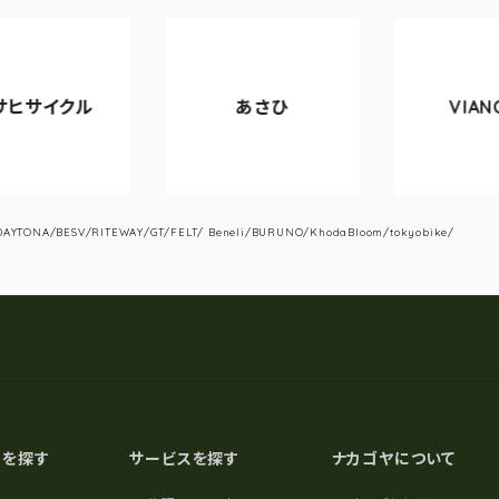
ル
あさひ
VIANOVA
YTONA/BESV/RITEWAY/GT/FELT/ Beneli/BURUNO/KhodaBloom/tokyobike/
スを探す
サービスを探す
ナカゴヤについて