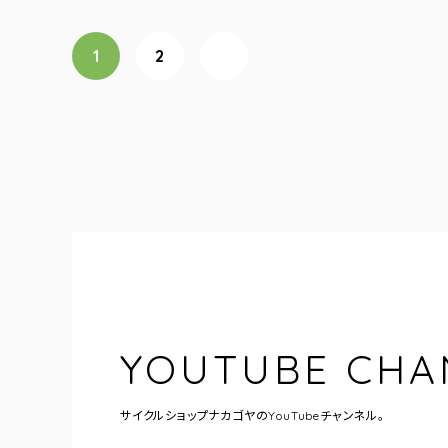
投稿ナビゲーション
1
2
次へ
YOUTUBE CHA
サイクルショップナカゴヤの
YouTubeチャンネル。