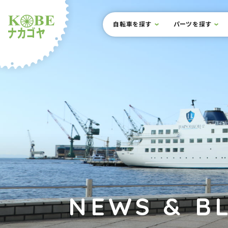
本文までスキップ
サイト内メニュー
自転車を探す
パーツを探す
ルショップナカゴヤ
NEWS & B