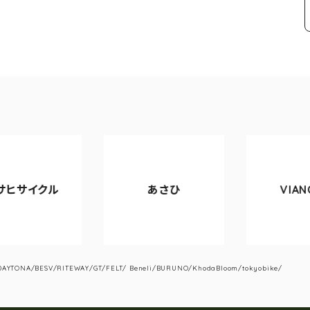
クル
あさひ
VIANOVA
YTONA/BESV/RITEWAY/GT/FELT/ Beneli/BURUNO/KhodaBloom/tokyobike/