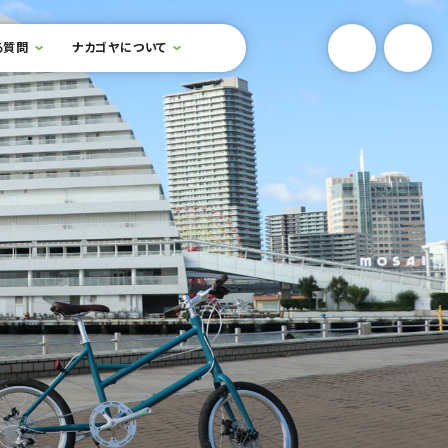
YouTube
Onlin
る質問
ナカゴヤについて
検索フォームを開閉する