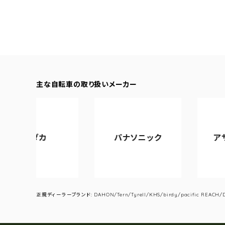
主な自転車の取り扱いメーカー
ダカ
パナソニック
アサヒサイ
正規ディーラーブランド: DAHON/Tern/Tyrell/KHS/birdy/pacific REACH/DA