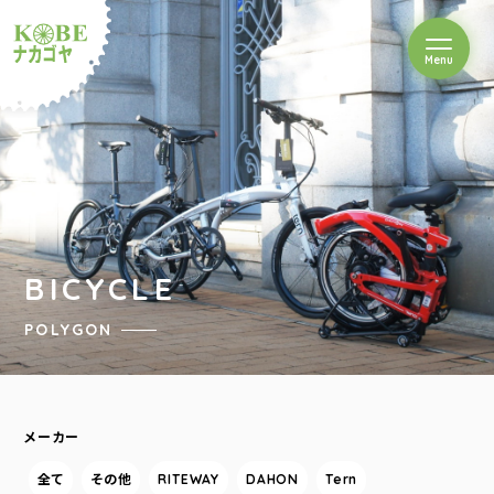
を開閉
Menu
クルショップナカゴヤ
BICYCLE
POLYGON
メーカー
全て
その他
RITEWAY
DAHON
Tern