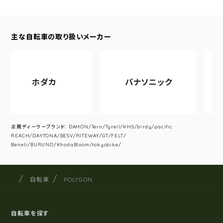
主な自転車の取り扱いメーカー
ホダカ
パナソニック
アサ
正規ディーラーブランド: DAHON/Tern/Tyrell/KHS/birdy/pacific
REACH/DAYTONA/BESV/RITEWAY/GT/FELT/
Beneli/BURUNO/KhodaBloom/tokyobike/
サイクルショップナカゴヤ
サイト内の現在地
自転車
POLYGON
自転車を探す