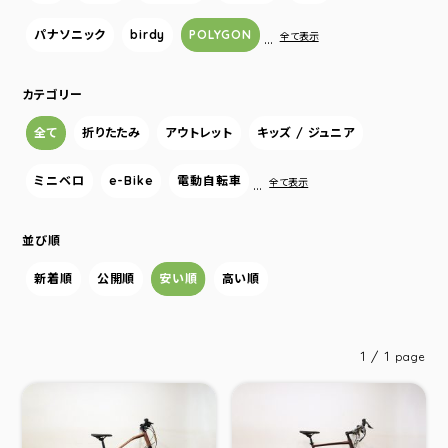
パナソニック
birdy
POLYGON
…
全て表示
カテゴリー
全て
折りたたみ
アウトレット
キッズ / ジュニア
ミニベロ
e-Bike
電動自転車
…
全て表示
並び順
新着順
公開順
安い順
高い順
1 / 1
page