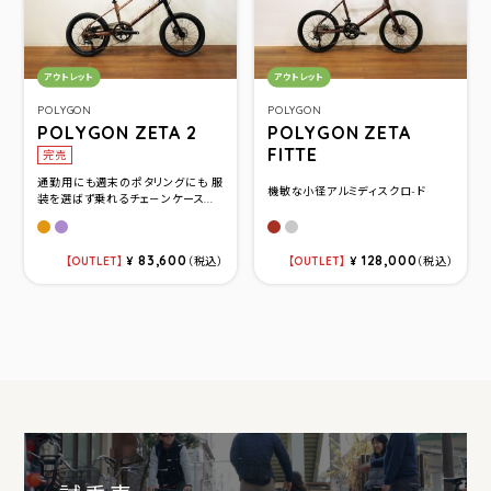
カテゴリ：
カテゴリ：
アウトレット
アウトレット
POLYGON
POLYGON
POLYGON ZETA 2
POLYGON ZETA
FITTE
完売
通勤用にも週末のポタリングにも 服
機敏な小径アルミディスクロ-ド
装を選ばず乗れるチェ－ンケース...
ライトブラウン
パープル
レッド
シルバー
83,600
128,000
OUTLET
¥
（税込）
OUTLET
¥
（税込）