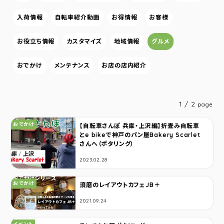
入荷情報
自転車紹介動画
お得情報
お客様
お役立ち情報
カスタマイズ
地域情報
グルメ
おでかけ
メンテナンス
お店の店内紹介
1 / 2
page
カテゴリ：
おでかけ
【自転車さんぽ 兵庫・上沢編】折畳み自転車
とe bikeで神戸のパン屋Bakery Scarlet
さんへ（ポタリング）
2023.02.28
カテゴリ：
おでかけ
須磨のレイアウトカフェJB＋
2021.09.24
カテゴリ：