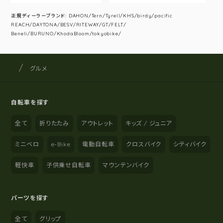
正規ディーラーブランド: DAHON/Tern/Tyrell/KHS/birdy/pacific
REACH/DAYTONA/BESV/RITEWAY/GT/FELT/
Beneli/BURUNO/KhodaBloom/tokyobike/
サイクルショップナカゴヤ
サイト内の現在地
グルメ
自転車を探す
全て
折りたたみ
アウトレット
キッズ / ジュニア
ミニベロ
e-Bike
電動自転車
クロスバイク
シティバイク
軽快車
子供乗せ自転車
マウンテンバイク
パーツを探す
全て
グリップ