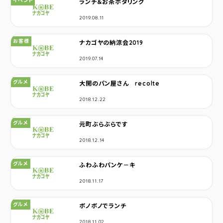
イベント
ランチ＆お茶ポタリング
2019.08.11
カテゴリ：
お客様
ナカゴヤの納涼会2019
2019.07.14
カテゴリ：
グルメ
大開のパン屋さん recolte
2018.12.22
カテゴリ：
グルメ
元町ぶらぶらです
2018.12.14
カテゴリ：
グルメ
ふわふわパンケ－キ
2018.11.17
カテゴリ：
グルメ
ボノボノでランチ
2018.11.02