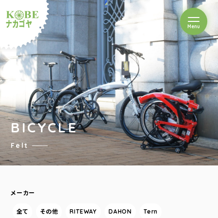
を開閉
Menu
クルショップナカゴヤ
BICYCLE
Felt
メーカー
全て
その他
RITEWAY
DAHON
Tern