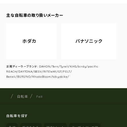
主な自転車の取り扱いメーカー
ホダカ
パナソニック
ア
正規ディーラーブランド: DAHON/Tern/Tyrell/KHS/birdy/pacific
REACH/DAYTONA/BESV/RITEWAY/GT/FELT/
Beneli/BURUNO/KhodaBloom/tokyobike/
サイクルショップナカゴヤ
サイト内の現在地
自転車
Felt
自転車を探す