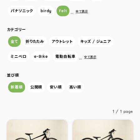
パナソニック
birdy
Felt
…
全て表示
カテゴリー
全て
折りたたみ
アウトレット
キッズ / ジュニア
ミニベロ
e-Bike
電動自転車
…
全て表示
並び順
新着順
公開順
安い順
高い順
1 / 1
page