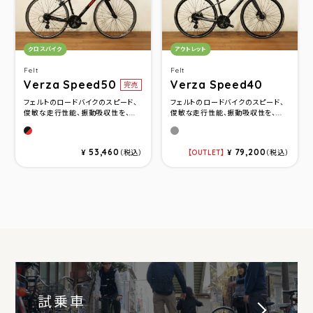
カテゴリ：
カテゴリ：
クロスバイク
アウトレット
Felt
Felt
Verza Speed50
Verza Speed40
完売
フェルトのロードバイクのスピード、
フェルトのロードバイクのスピード、
俊敏な走行性能、振動吸収性を、...
俊敏な走行性能、振動吸収性を、...
ブラック/レッド
チャコール(サイズXS)
53,460
79,200
¥
（税込）
OUTLET
¥
（税込）
試乗車