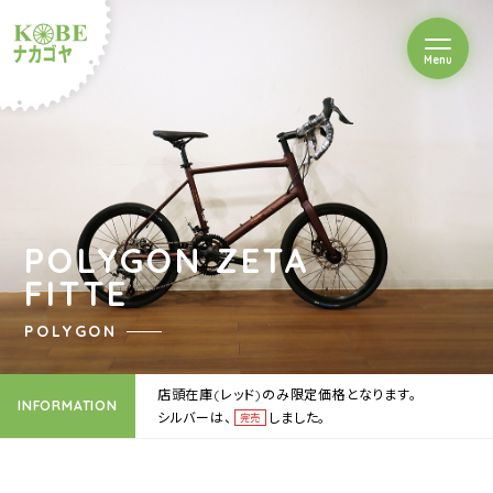
を開閉
Menu
クルショップナカゴヤ
POLYGON ZETA
FITTE
POLYGON
店頭在庫(レッド)のみ限定価格となります。
INFORMATION
シルバーは、
しました。
完売