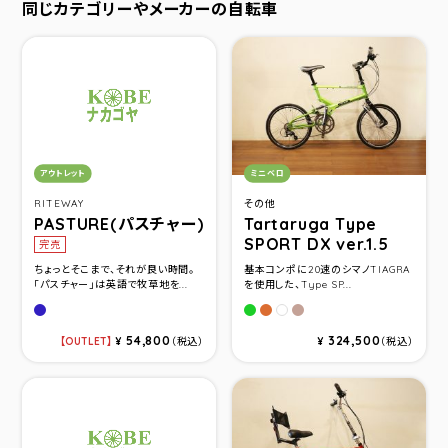
同じカテゴリーやメーカーの自転車
カテゴリ：
カテゴリ：
アウトレット
ミニベロ
RITEWAY
その他
PASTURE(パスチャー)
Tartaruga Type
SPORT DX ver.1.5
完売
ちょっとそこまで、それが良い時間。
基本コンポに20速のシマノTIAGRA
「パスチャー」は英語で牧草地を...
を使用した、Type SP...
グロスネイビー
グリーン
ボンバーオレンジ
ユーロブラウン
パールホワイト
54,800
324,500
OUTLET
¥
（税込）
¥
（税込）