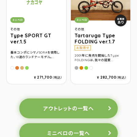
カテゴリ：
カテゴリ：
試乗車
ミニベロ
ミニベロ
あり
その他
その他
Type SPORT GT
Tartaruga Type
ver.1.5
FOLDING ver.1.7
お取寄せ
基本コンポにシマノSORAを使用し
2001年に発売を開始したType
た、18速のランドナーモデル。...
FOLDINGは、我々の提案...
ボンバーオレンジ
ユーロブラウン
グリーン
ユーロブラウン
ボンバーオレンジ
グリーン
パールホワイト
パールホワイト
271,700
282,700
¥
（税込）
¥
（税込）
アウトレットの一覧へ
ミニベロの一覧へ