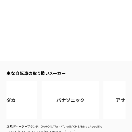
主な自転車の取り扱いメーカー
パナソニック
アサヒサイクル
正規ディーラーブランド: DAHON/Tern/Tyrell/KHS/birdy/pacific
REACH/DAYTONA/BESV/RITEWAY/GT/FELT/