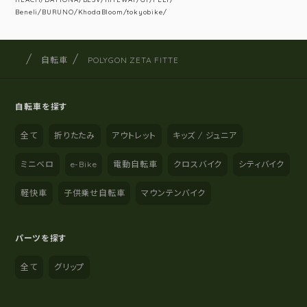
Beneli/BURUNO/KhodaBloom/tokyobike/
サイクルショップナカゴヤ
サイト内の現在地
自転車
POLYGON ZETA FITTE
自転車を探す
全て
折りたたみ
アウトレット
キッズ / ジュニア
ミニベロ
e-Bike
電動自転車
クロスバイク
シティバイク
軽快車
子供乗せ自転車
マウンテンバイク
パーツを探す
全て
グリップ