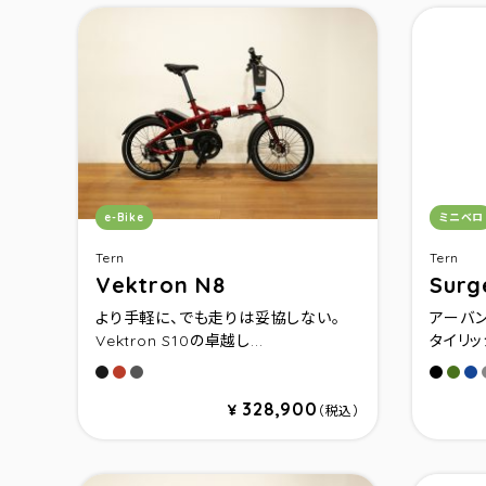
カテゴリ：
カテゴ
e-Bike
ミニベロ
Tern
Tern
Vektron N8
Sur
より手軽に、でも走りは妥協しない。
アーバ
Vektron S10の卓越し...
タイリッ
マットブラック
ダークレッド
ダークグレー
マット
グリ
イ
328,900
¥
（税込）