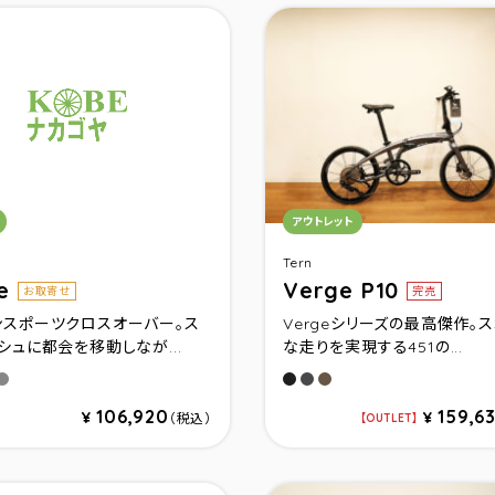
リ：
カテゴリ：
アウトレット
Tern
ge
Verge P10
お取寄せ
完売
ンスポーツクロスオーバー。ス
Vergeシリーズの最高傑作。
シュに都会を移動しなが...
な走りを実現する451の...
ブラック
－ンガンメタル
ンディゴ
アイアン
サタンブラック/グレー(ライ
ガンメタル/スティール(
ダークブロンズ/スティ
106,920
159,6
¥
¥
（税込）
OUTLET