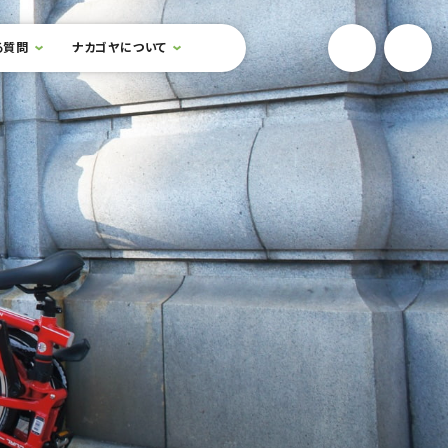
YouTube
Onlin
る質問
ナカゴヤについて
検索フォームを開閉する