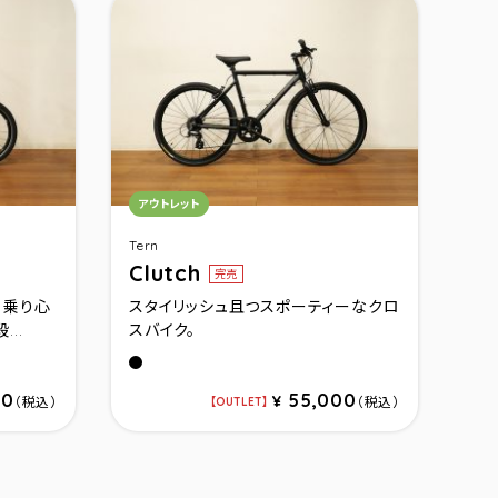
カテゴリ：
アウトレット
Tern
Clutch
完売
る乗り心
スタイリッシュ且つスポーティーなクロ
..
スバイク。
ピスタチオ
ル
マットブラック
50
55,000
¥
（税込）
（税込）
OUTLET