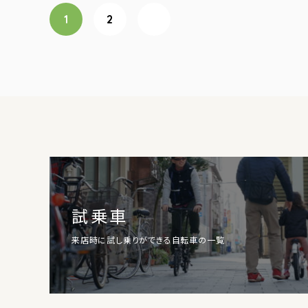
投稿ナビゲーション
1
2
次へ
試乗車
来店時に試し乗りができる自転車の一覧