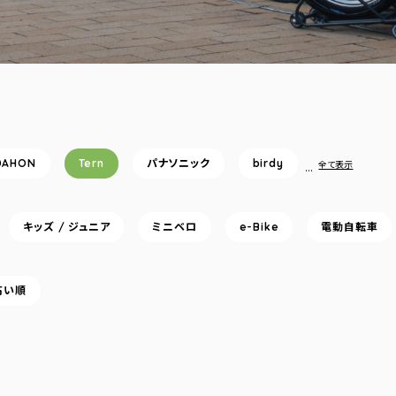
DAHON
Tern
パナソニック
birdy
…
全て表示
キッズ / ジュニア
ミニベロ
e-Bike
電動自転車
高い順