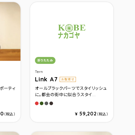
カテゴリ：
折りたたみ
Tern
Link A7
お取寄せ
スポーティ
オールブラックパーツでスタイリッシュ
に。都会の街中に似合うスタイ...
ム)
ダークブロンズ)
ール(シルバーブルー)
レッド/シルバー
グリーン/サテングリーン
ガンメタル/サテンガンメタル
サテンブラック/ブラック
30
59,202
¥
（税込）
（税込）