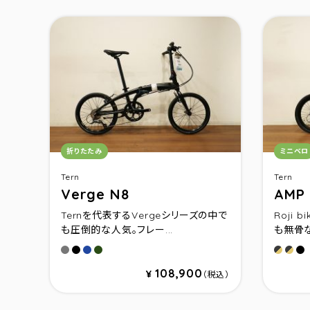
カテゴリ：
カテゴ
折りたたみ
ミニベロ
Tern
Tern
Verge N8
AMP 
Ternを代表するVergeシリーズの中で
Roji 
も圧倒的な人気。フレー...
も無骨な
サテンガンメタル/シルバー
サテンブラック/ブラック
ブルー/シルバー
グリーン/ガンメタル
Black
Bla
Ma
108,900
¥
（税込）