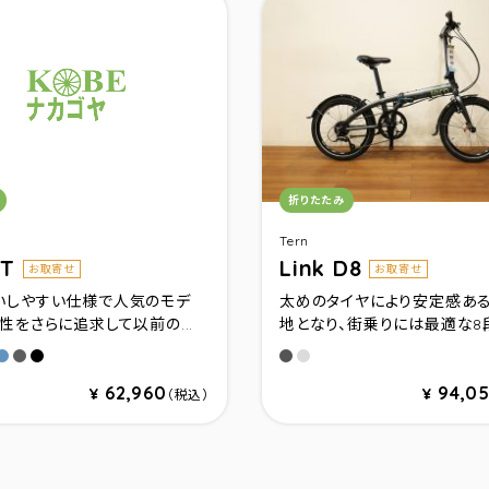
リ：
カテゴリ：
折りたたみ
Tern
ST
Link D8
お取寄せ
お取寄せ
いしやすい仕様で人気のモデ
太めのタイヤにより安定感あ
性をさらに追求して以前の...
地となり、街乗りには最適な8段.
オリーブ
トベージュ
ーキ
プロトグレー
マットガンメタル
マットブラック
サテンスティールグレー／
サテンプラチナム／パー
62,960
94,0
¥
¥
（税込）