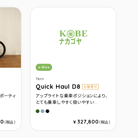
カテゴリ：
e-Bike
Tern
Quick Haul D8
お取寄せ
スポーティ
アップライトな乗車ポジションにより、
とても乗車しやすく扱いやすい...
ラック)
(シルバー)
(ガンメタル)
マットオリーブ
グロスブルーグレー
マットブラック
40
327,800
¥
（税込）
（税込）