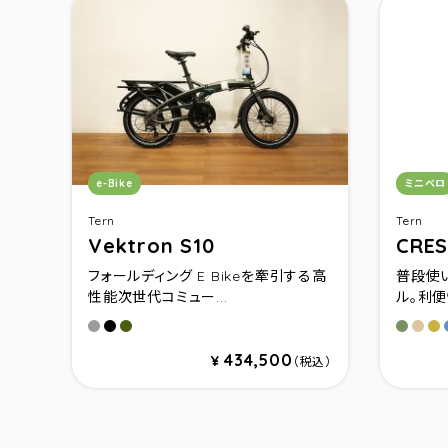
カテゴリ：
カテゴ
e-Bike
ミニベロ
Tern
Tern
Vektron S10
CRE
フォールディング E Bikeを牽引する高
普段使
性能次世代コミュー...
ル。利便
シルバー
マットブラック
フォレスト
マット
マッ
カ
434,500
¥
（税込）