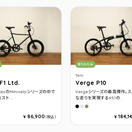
リ：
カテゴリ：
折りたたみ
Tern
F1 Ltd.
Verge P10
bikesのMiniveloシリーズの中で
Vergeシリーズの最高傑作。
スト...
な走りを実現する451の...
 Champagne(サイズ460)
ck Champagne(サイズ500)
tte Black(サイズ460)
サタンブラック/ブラック(ブ
ダークシルバー/シルバー
ガンメタル/ガンメタル
86,900
184,1
¥
¥
（税込）