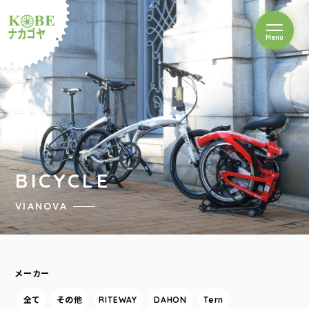
を開閉
Menu
クルショップナカゴヤ
BICYCLE
VIANOVA
メーカー
全て
その他
RITEWAY
DAHON
Tern