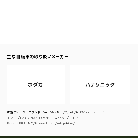
主な自転車の取り扱いメーカー
ホダカ
パナソニック
正規ディーラーブランド: DAHON/Tern/Tyrell/KHS/birdy/pacific
REACH/DAYTONA/BESV/RITEWAY/GT/FELT/
Beneli/BURUNO/KhodaBloom/tokyobike/