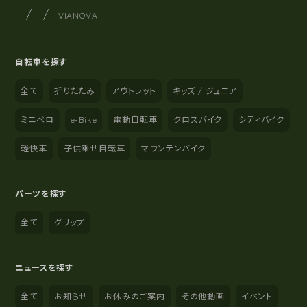
サイクルショップナカゴヤ
サイト内の現在地
VIANOVA
自転車を探す
全て
折りたたみ
アウトレット
キッズ / ジュニア
ミニベロ
e-Bike
電動自転車
クロスバイク
シティバイク
軽快車
子供乗せ自転車
マウンテンバイク
パーツを探す
全て
グリップ
ニュースを探す
全て
お知らせ
お休みのご案内
その他動画
イベント