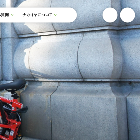
YouTube
Onlin
る質問
ナカゴヤについて
検索フォームを開閉する