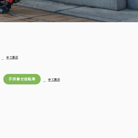
…
全て表示
子供乗せ自転車
…
全て表示