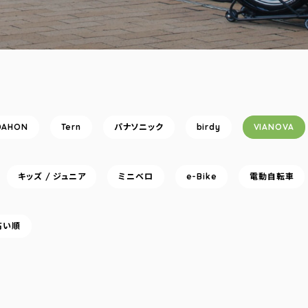
DAHON
Tern
パナソニック
birdy
VIANOVA
キッズ / ジュニア
ミニベロ
e-Bike
電動自転車
高い順