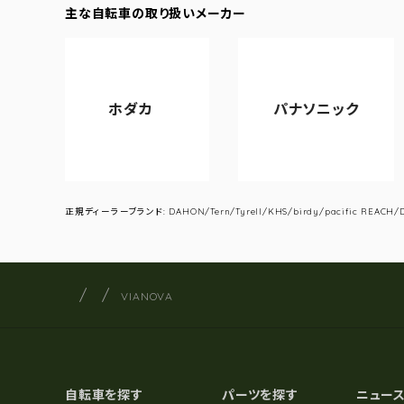
主な自転車の取り扱いメーカー
ホダカ
パナソニック
アサヒ
正規ディーラーブランド: DAHON/Tern/Tyrell/KHS/birdy/pacific REACH/DA
サイクルショップナカゴヤ
サイト内の現在地
VIANOVA
自転車を探す
パーツを探す
ニュー