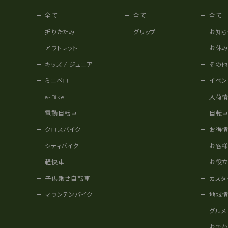
全て
全て
全て
折りたたみ
グリップ
お知ら
アウトレット
お休
キッズ / ジュニア
その
ミニベロ
イベン
e-Bike
入荷
電動自転車
自転
クロスバイク
お得
シティバイク
お客
軽快車
お役
子供乗せ自転車
カスタ
マウンテンバイク
地域
グルメ
おで