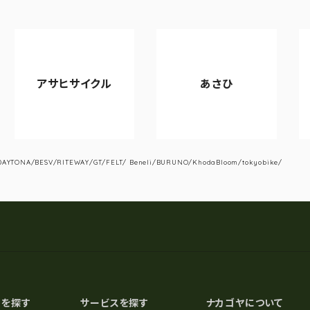
サイクル
あさひ
VIANOV
YTONA/BESV/RITEWAY/GT/FELT/ Beneli/BURUNO/KhodaBloom/tokyobike/
スを探す
サービスを探す
ナカゴヤについて