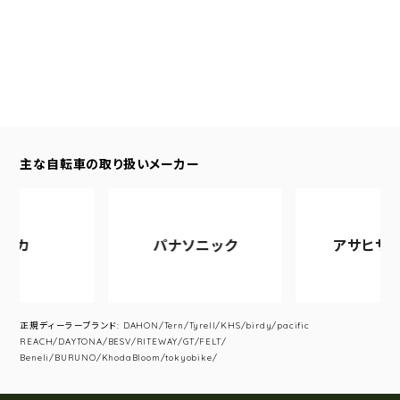
主な自転車の取り扱いメーカー
カ
パナソニック
アサヒサイク
正規ディーラーブランド: DAHON/Tern/Tyrell/KHS/birdy/pacific
REACH/DAYTONA/BESV/RITEWAY/GT/FELT/
Beneli/BURUNO/KhodaBloom/tokyobike/