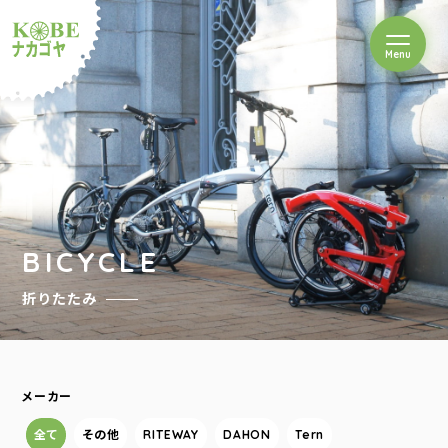
を開閉
Menu
クルショップナカゴヤ
BICYCLE
折りたたみ
メーカー
全て
その他
RITEWAY
DAHON
Tern