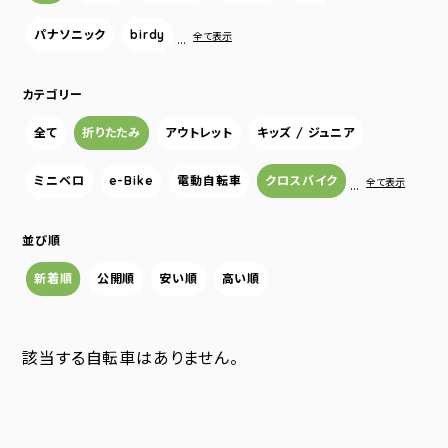
パナソニック
birdy
…
全て表示
カテゴリー
全て
折りたたみ
アウトレット
キッズ / ジュニア
ミニベロ
e-Bike
電動自転車
クロスバイク
…
全て表示
並び順
新着順
公開順
安い順
高い順
該当する自転車はありません。