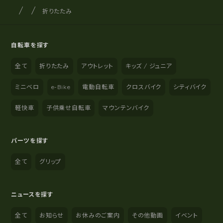
サイクルショップナカゴヤ
サイト内の現在地
折りたたみ
自転車を探す
全て
折りたたみ
アウトレット
キッズ / ジュニア
ミニベロ
e-Bike
電動自転車
クロスバイク
シティバイク
軽快車
子供乗せ自転車
マウンテンバイク
パーツを探す
全て
グリップ
ニュースを探す
全て
お知らせ
お休みのご案内
その他動画
イベント