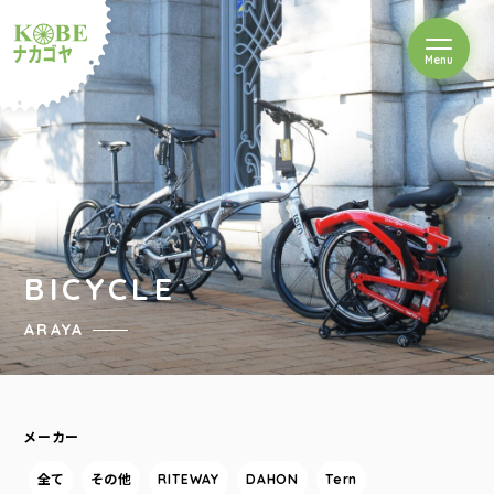
を開閉
Menu
クルショップナカゴヤ
BICYCLE
ARAYA
メーカー
全て
その他
RITEWAY
DAHON
Tern