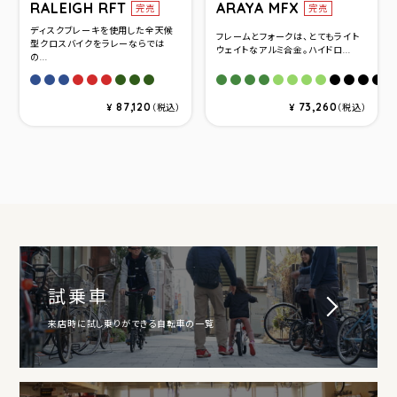
RALEIGH RFT
ARAYA MFX
完売
完売
ディスクブレーキを使用した全天候
フレームとフォークは、とてもライト
型クロスバイクをラレーならでは
ウェイトなアルミ合金。ハイドロ...
の...
アガトブルー(440)
アガトブルー(480)
アガトブルー(520)
キャニオンレッド(440)
キャニオンレッド(480)
キャニオンレッド(520)
クラブグリーン(440)
クラブグリーン(480)
クラブグリーン(520)
マットカーキ(420)
マットカーキ(460)
マットカーキ(500)
マットカーキ(540)
セピアグリーン(420
セピアグリーン(46
セピアグリーン(
セピアグリーン
マットブラッ
マットブラ
マット
マッ
87,120
73,260
¥
（税込）
¥
（税込）
試乗車
来店時に試し乗りができる自転車の一覧