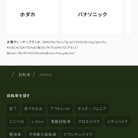
ホダカ
パナソニック
アサ
正規ディーラーブランド: DAHON/Tern/Tyrell/KHS/birdy/pacific
REACH/DAYTONA/BESV/RITEWAY/GT/FELT/
Beneli/BURUNO/KhodaBloom/tokyobike/
サイクルショップナカゴヤ
サイト内の現在地
自転車
ARAYA
自転車を探す
全て
折りたたみ
アウトレット
キッズ / ジュニア
ミニベロ
e-Bike
電動自転車
クロスバイク
シティバイク
軽快車
子供乗せ自転車
マウンテンバイク