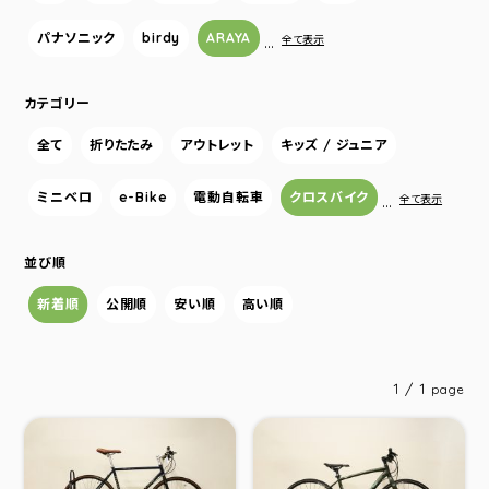
パナソニック
birdy
ARAYA
…
全て表示
カテゴリー
全て
折りたたみ
アウトレット
キッズ / ジュニア
ミニベロ
e-Bike
電動自転車
クロスバイク
…
全て表示
並び順
新着順
公開順
安い順
高い順
1 / 1
page