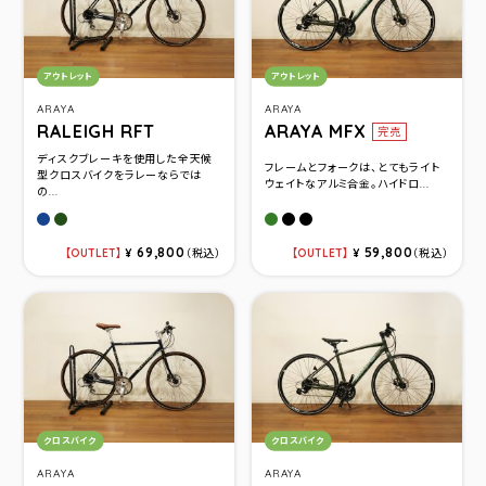
カテゴリ：
カテゴリ：
アウトレット
アウトレット
ARAYA
ARAYA
RALEIGH RFT
ARAYA MFX
完売
ディスクブレーキを使用した全天候
フレームとフォークは、とてもライト
型クロスバイクをラレーならでは
ウェイトなアルミ合金。ハイドロ...
の...
アガトブルー(520)
クラブグリーン(480)
マットカーキ(460)
マットブラック(460)
マットブラック(420)
69,800
59,800
OUTLET
¥
（税込）
OUTLET
¥
（税込）
カテゴリ：
カテゴリ：
クロスバイク
クロスバイク
ARAYA
ARAYA