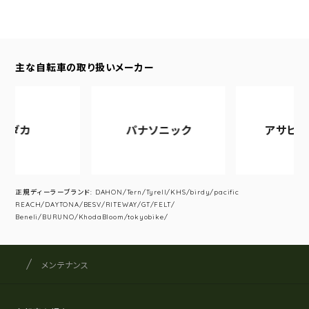
主な自転車の取り扱いメーカー
ダカ
パナソニック
アサヒサイ
正規ディーラーブランド: DAHON/Tern/Tyrell/KHS/birdy/pacific
REACH/DAYTONA/BESV/RITEWAY/GT/FELT/
Beneli/BURUNO/KhodaBloom/tokyobike/
サイクルショップナカゴヤ
サイト内の現在地
メンテナンス