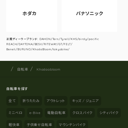
ホダカ
パナソニック
ア
正規ディーラーブランド: DAHON/Tern/Tyrell/KHS/birdy/pacific
REACH/DAYTONA/BESV/RITEWAY/GT/FELT/
Beneli/BURUNO/KhodaBloom/tokyobike/
サイクルショップナカゴヤ
サイト内の現在地
自転車
Khodaabloom
自転車を探す
全て
折りたたみ
アウトレット
キッズ / ジュニア
ミニベロ
e-Bike
電動自転車
クロスバイク
シティバイク
軽快車
子供乗せ自転車
マウンテンバイク