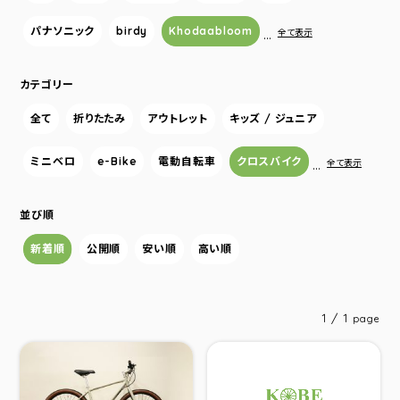
パナソニック
birdy
Khodaabloom
…
全て表示
カテゴリー
全て
折りたたみ
アウトレット
キッズ / ジュニア
ミニベロ
e-Bike
電動自転車
クロスバイク
…
全て表示
並び順
新着順
公開順
安い順
高い順
1 / 1
page