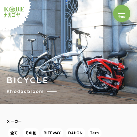
を開閉
Menu
クルショップナカゴヤ
BICYCLE
Khodaabloom
メーカー
全て
その他
RITEWAY
DAHON
Tern