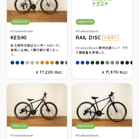
カテゴリ：
カテゴリ：
クロスバイク
クロスバイク
Khodaabloom
Khodaabloom
KESIKI
RAIL DISC
お取寄せ
走る場所を選ばないオールロード。
KhodaaBloom販売台数No.1！ クラ
身長に比較して腕や脚が長くなっ
ス最軽量を実現した...
て...
ダークブルー(サイズ420)
ダークブルー(サイズ460)
ダークブルー(サイズ500)
マットグレー(サイズ420)
マットグレー(サイズ460)
マットグレー(サイズ500)
オレンジ(サイズ420)
オレンジ(サイズ460)
オレンジ(サイズ500)
チャコールブラック(サイズ420)
チャコールブラック(サイズ460)
チャコールブラック(サイズ500)
マットダークブルー(サイズ48
マットダークブルー(サイズ4
マットダークブルー(サイ
マットダ－クグリ－ン(
マットダ－クグリ－ン
マットダ－クグリ－
マットソリッドグ
マットソリッド
マットソリ
マットブ
マット
マッ
77,220
71,970
¥
（税込）
¥
（税込）
カテゴリ：
カテゴリ：
アウトレット
クロスバイク
Khodaabloom
Khodaabloom