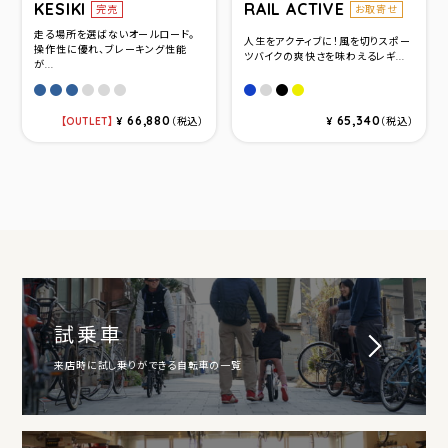
KESIKI
RAIL ACTIVE
完売
お取寄せ
走る場所を選ばないオールロード。
人生をアクティブに！風を切りスポー
操作性に優れ、ブレーキング性能
ツバイクの爽快さを味わえるレギ...
が...
ダークブルー(サイズ420)
ダークブルー(サイズ460)
ダークブルー(サイズ500)
マットグレー(サイズ420)
マットグレー(サイズ460)
マットグレー(サイズ500)
アズライトブル－
ミスティグレー
マットブラック
ネオンイエロ－
66,880
65,340
OUTLET
¥
（税込）
¥
（税込）
試乗車
来店時に試し乗りができる自転車の一覧