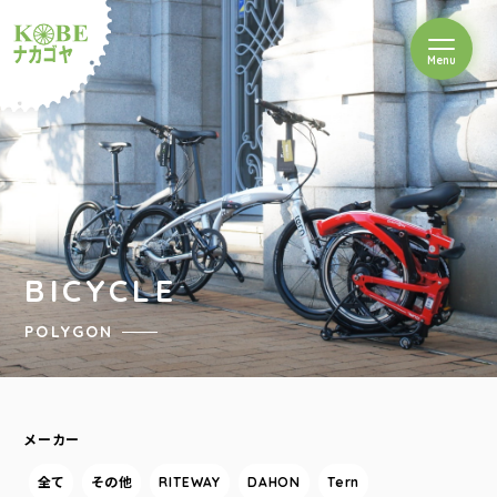
を開閉
Menu
クルショップナカゴヤ
BICYCLE
POLYGON
メーカー
全て
その他
RITEWAY
DAHON
Tern