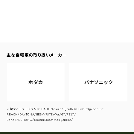
主な自転車の取り扱いメーカー
ホダカ
パナソニック
正規ディーラーブランド: DAHON/Tern/Tyrell/KHS/birdy/pacific
REACH/DAYTONA/BESV/RITEWAY/GT/FELT/
Beneli/BURUNO/KhodaBloom/tokyobike/