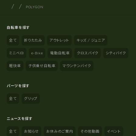
サイクルショップナカゴヤ
サイト内の現在地
POLYGON
自転車を探す
全て
折りたたみ
アウトレット
キッズ / ジュニア
ミニベロ
e-Bike
電動自転車
クロスバイク
シティバイク
軽快車
子供乗せ自転車
マウンテンバイク
パーツを探す
全て
グリップ
ニュースを探す
全て
お知らせ
お休みのご案内
その他動画
イベント