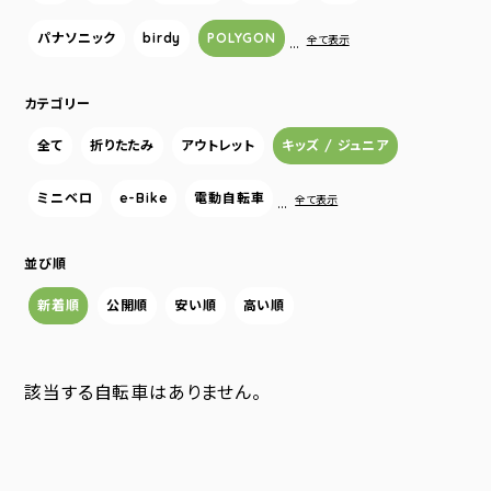
パナソニック
birdy
POLYGON
…
全て表示
カテゴリー
全て
折りたたみ
アウトレット
キッズ / ジュニア
ミニベロ
e-Bike
電動自転車
…
全て表示
並び順
新着順
公開順
安い順
高い順
該当する自転車はありません。