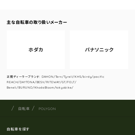
主な自転車の取り扱いメーカー
ホダカ
パナソニック
正規ディーラーブランド: DAHON/Tern/Tyrell/KHS/birdy/pacific
REACH/DAYTONA/BESV/RITEWAY/GT/FELT/
Beneli/BURUNO/KhodaBloom/tokyobike/
サイクルショップナカゴヤ
サイト内の現在地
自転車
POLYGON
自転車を探す