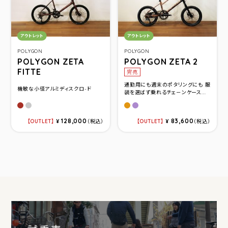
カテゴリ：
カテゴリ：
アウトレット
アウトレット
POLYGON
POLYGON
POLYGON ZETA
POLYGON ZETA 2
FITTE
完売
通勤用にも週末のポタリングにも 服
機敏な小径アルミディスクロ-ド
装を選ばず乗れるチェ－ンケース...
レッド
シルバー
ライトブラウン
パープル
128,000
83,600
OUTLET
¥
（税込）
OUTLET
¥
（税込）