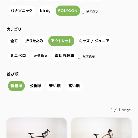
パナソニック
birdy
POLYGON
…
全て表示
カテゴリー
全て
折りたたみ
アウトレット
キッズ / ジュニア
ミニベロ
e-Bike
電動自転車
…
全て表示
並び順
新着順
公開順
安い順
高い順
1 / 1
page