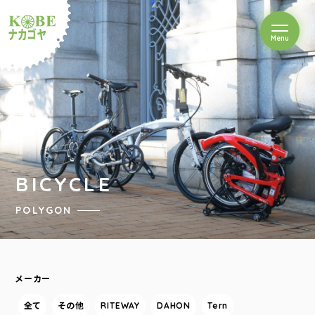
を開閉
Menu
クルショップナカゴヤ
BICYCLE
POLYGON
メーカー
全て
その他
RITEWAY
DAHON
Tern