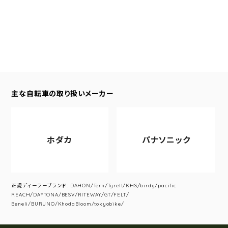
主な自転車の取り扱いメーカー
ホダカ
パナソニック
正規ディーラーブランド: DAHON/Tern/Tyrell/KHS/birdy/pacific
REACH/DAYTONA/BESV/RITEWAY/GT/FELT/
Beneli/BURUNO/KhodaBloom/tokyobike/