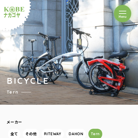
を開閉
Menu
クルショップナカゴヤ
BICYCLE
Tern
メーカー
全て
その他
RITEWAY
DAHON
Tern