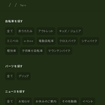
サイクルショップナカゴヤ
サイト内の現在地
Tern
自転車を探す
全て
折りたたみ
アウトレット
キッズ / ジュニア
ミニベロ
e-Bike
電動自転車
クロスバイク
シティバイク
軽快車
子供乗せ自転車
マウンテンバイク
パーツを探す
全て
グリップ
ニュースを探す
全て
お知らせ
お休みのご案内
その他動画
イベント