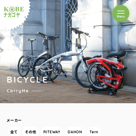
を開閉
Menu
クルショップナカゴヤ
BICYCLE
CarryMe
メーカー
全て
その他
RITEWAY
DAHON
Tern