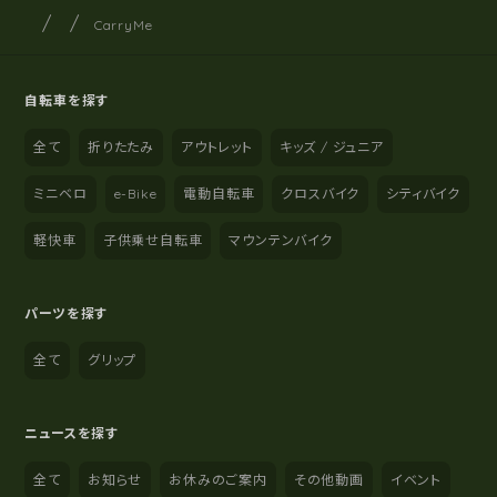
サイクルショップナカゴヤ
サイト内の現在地
CarryMe
自転車を探す
全て
折りたたみ
アウトレット
キッズ / ジュニア
ミニベロ
e-Bike
電動自転車
クロスバイク
シティバイク
軽快車
子供乗せ自転車
マウンテンバイク
パーツを探す
全て
グリップ
ニュースを探す
全て
お知らせ
お休みのご案内
その他動画
イベント