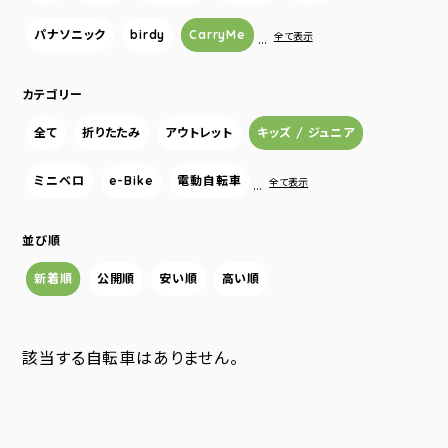
パナソニック
birdy
CarryMe
…
全て表示
カテゴリー
全て
折りたたみ
アウトレット
キッズ / ジュニア
ミニベロ
e-Bike
電動自転車
…
全て表示
並び順
新着順
公開順
安い順
高い順
該当する自転車はありません。