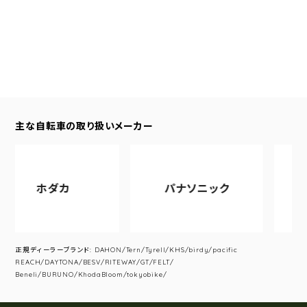
主な自転車の取り扱いメーカー
ホダカ
パナソニック
アサヒ
正規ディーラーブランド: DAHON/Tern/Tyrell/KHS/birdy/pacific
REACH/DAYTONA/BESV/RITEWAY/GT/FELT/
Beneli/BURUNO/KhodaBloom/tokyobike/