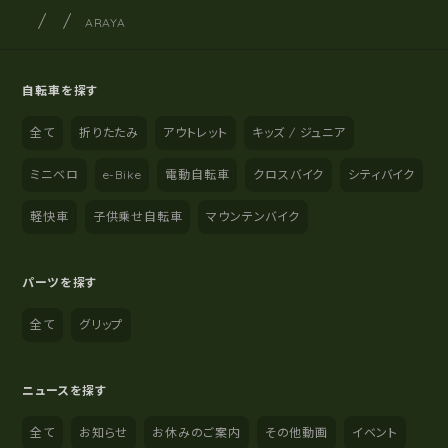
サイクルショップナカゴヤ
サイト内の現在地
ARAYA
自転車を探す
全て
折りたたみ
アウトレット
キッズ / ジュニア
ミニベロ
e-Bike
電動自転車
クロスバイク
シティバイク
軽快車
子供乗せ自転車
マウンテンバイク
パーツを探す
全て
グリップ
ニュースを探す
全て
お知らせ
お休みのご案内
その他動画
イベント