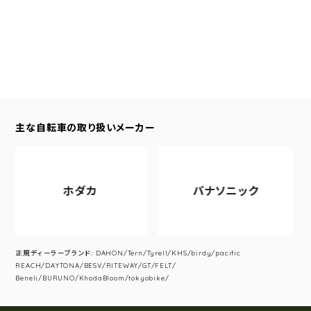
主な自転車の取り扱いメーカー
ホダカ
パナソニック
正規ディーラーブランド: DAHON/Tern/Tyrell/KHS/birdy/pacific
REACH/DAYTONA/BESV/RITEWAY/GT/FELT/
Beneli/BURUNO/KhodaBloom/tokyobike/