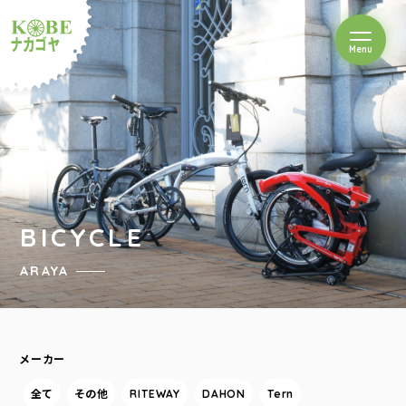
を開閉
Menu
クルショップナカゴヤ
BICYCLE
ARAYA
メーカー
全て
その他
RITEWAY
DAHON
Tern