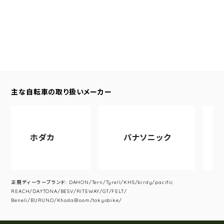
主な自転車の取り扱いメーカー
ホダカ
パナソニック
アサ
正規ディーラーブランド: DAHON/Tern/Tyrell/KHS/birdy/pacific
REACH/DAYTONA/BESV/RITEWAY/GT/FELT/
Beneli/BURUNO/KhodaBloom/tokyobike/