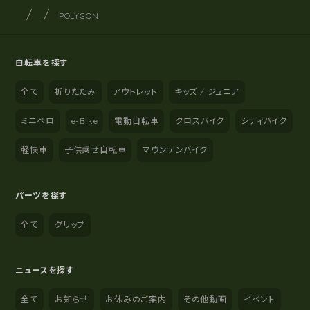
サイクルショップナカゴヤ
サイト内の現在地
POLYGON
自転車を探す
全て
折りたたみ
アウトレット
キッズ / ジュニア
ミニベロ
e-Bike
電動自転車
クロスバイク
シティバイク
軽快車
子供乗せ自転車
マウンテンバイク
パーツを探す
全て
グリップ
ニュースを探す
全て
お知らせ
お休みのご案内
その他動画
イベント