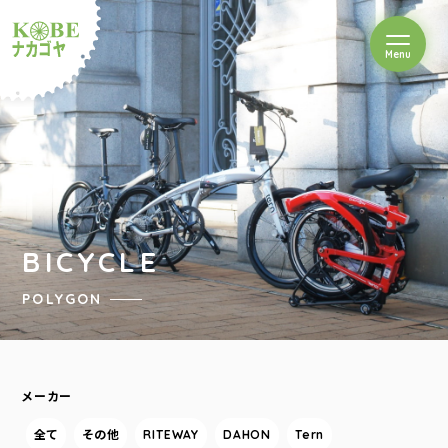
を開閉
Menu
クルショップナカゴヤ
BICYCLE
POLYGON
メーカー
全て
その他
RITEWAY
DAHON
Tern