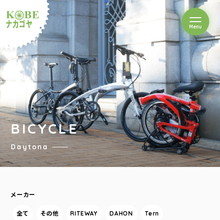
を開閉
Menu
クルショップナカゴヤ
BICYCLE
Daytona
メーカー
全て
その他
RITEWAY
DAHON
Tern