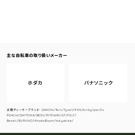
主な自転車の取り扱いメーカー
ホダカ
パナソニック
正規ディーラーブランド: DAHON/Tern/Tyrell/KHS/birdy/pacific
REACH/DAYTONA/BESV/RITEWAY/GT/FELT/
Beneli/BURUNO/KhodaBloom/tokyobike/