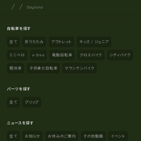
サイクルショップナカゴヤ
サイト内の現在地
Daytona
自転車を探す
全て
折りたたみ
アウトレット
キッズ / ジュニア
ミニベロ
e-Bike
電動自転車
クロスバイク
シティバイク
軽快車
子供乗せ自転車
マウンテンバイク
パーツを探す
全て
グリップ
ニュースを探す
全て
お知らせ
お休みのご案内
その他動画
イベント