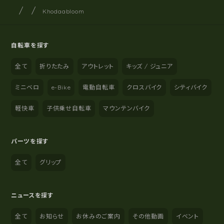
サイクルショップナカゴヤ
サイト内の現在地
Khodaabloom
自転車を探す
全て
折りたたみ
アウトレット
キッズ / ジュニア
ミニベロ
e-Bike
電動自転車
クロスバイク
シティバイク
軽快車
子供乗せ自転車
マウンテンバイク
パーツを探す
全て
グリップ
ニュースを探す
全て
お知らせ
お休みのご案内
その他動画
イベント