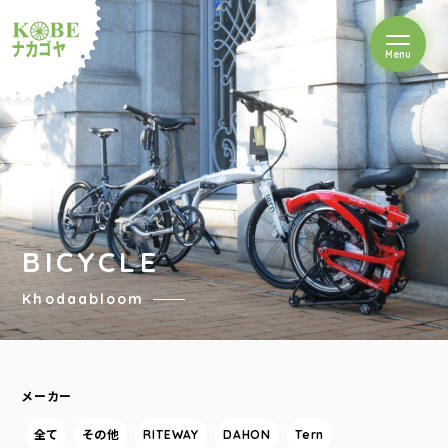
を開閉
Menu
クルショップナカゴヤ
BICYCLE
Khodaabloom
メーカー
全て
その他
RITEWAY
DAHON
Tern