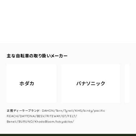
主な自転車の取り扱いメーカー
ホダカ
パナソニック
アサ
正規ディーラーブランド: DAHON/Tern/Tyrell/KHS/birdy/pacific
REACH/DAYTONA/BESV/RITEWAY/GT/FELT/
Beneli/BURUNO/KhodaBloom/tokyobike/