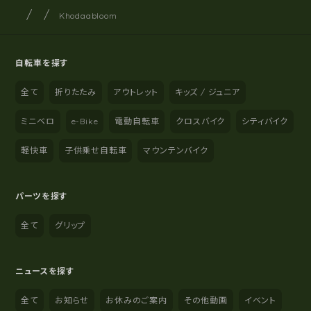
サイクルショップナカゴヤ
サイト内の現在地
Khodaabloom
自転車を探す
全て
折りたたみ
アウトレット
キッズ / ジュニア
ミニベロ
e-Bike
電動自転車
クロスバイク
シティバイク
軽快車
子供乗せ自転車
マウンテンバイク
パーツを探す
全て
グリップ
ニュースを探す
全て
お知らせ
お休みのご案内
その他動画
イベント