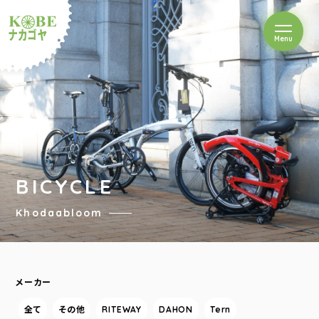
を開閉
Menu
クルショップナカゴヤ
BICYCLE
Khodaabloom
メーカー
全て
その他
RITEWAY
DAHON
Tern