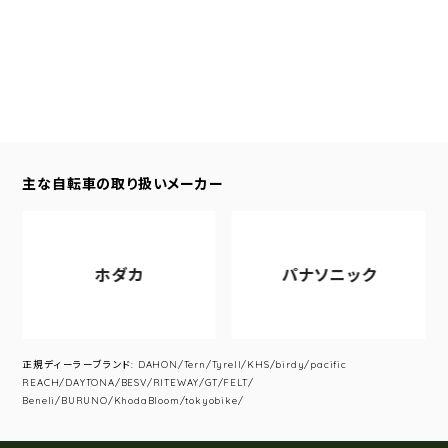
主な自転車の取り扱いメーカー
ホダカ
パナソニック
正規ディーラーブランド: DAHON/Tern/Tyrell/KHS/birdy/pacific
REACH/DAYTONA/BESV/RITEWAY/GT/FELT/
Beneli/BURUNO/KhodaBloom/tokyobike/