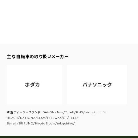
主な自転車の取り扱いメーカー
ホダカ
パナソニック
正規ディーラーブランド: DAHON/Tern/Tyrell/KHS/birdy/pacific
REACH/DAYTONA/BESV/RITEWAY/GT/FELT/
Beneli/BURUNO/KhodaBloom/tokyobike/