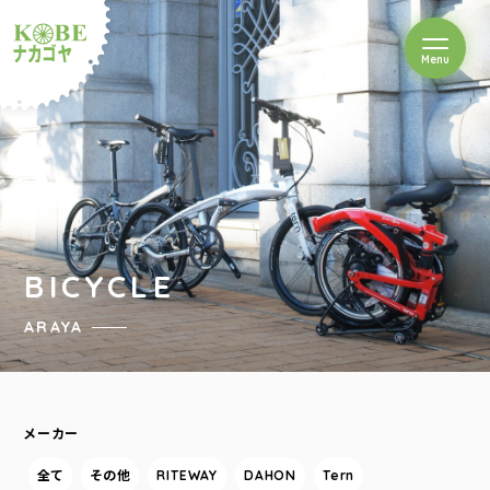
を開閉
Menu
クルショップナカゴヤ
BICYCLE
ARAYA
メーカー
全て
その他
RITEWAY
DAHON
Tern