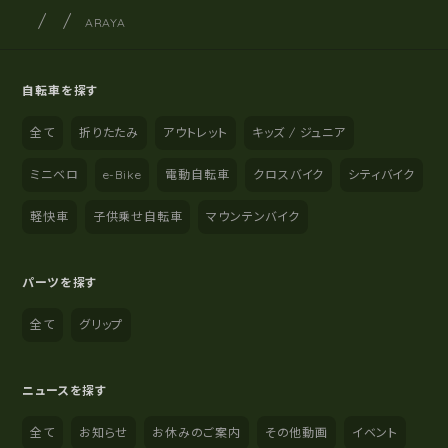
サイクルショップナカゴヤ
サイト内の現在地
ARAYA
自転車を探す
全て
折りたたみ
アウトレット
キッズ / ジュニア
ミニベロ
e-Bike
電動自転車
クロスバイク
シティバイク
軽快車
子供乗せ自転車
マウンテンバイク
パーツを探す
全て
グリップ
ニュースを探す
全て
お知らせ
お休みのご案内
その他動画
イベント