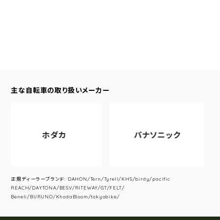
主な自転車の取り扱いメーカー
ホダカ
パナソニック
正規ディーラーブランド: DAHON/Tern/Tyrell/KHS/birdy/pacific
REACH/DAYTONA/BESV/RITEWAY/GT/FELT/
Beneli/BURUNO/KhodaBloom/tokyobike/