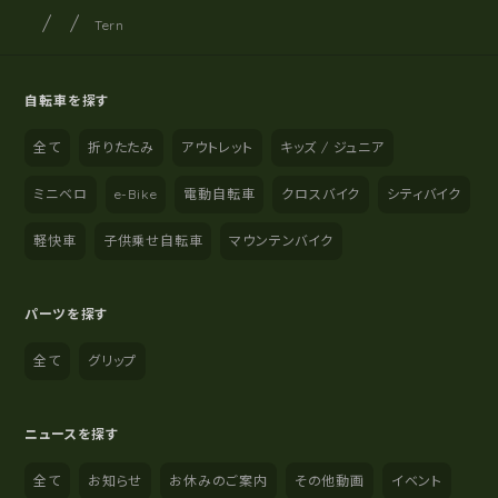
サイクルショップナカゴヤ
サイト内の現在地
Tern
自転車を探す
全て
折りたたみ
アウトレット
キッズ / ジュニア
ミニベロ
e-Bike
電動自転車
クロスバイク
シティバイク
軽快車
子供乗せ自転車
マウンテンバイク
パーツを探す
全て
グリップ
ニュースを探す
全て
お知らせ
お休みのご案内
その他動画
イベント