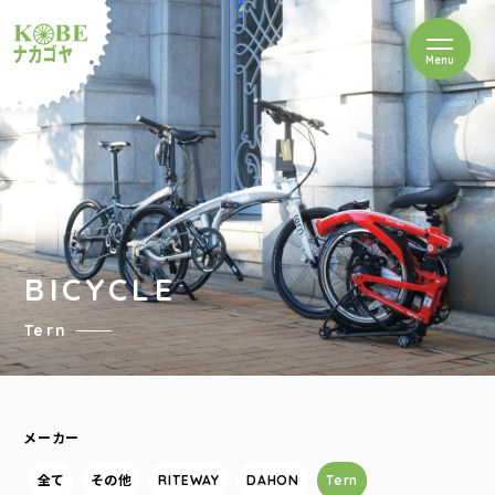
を開閉
Menu
クルショップナカゴヤ
BICYCLE
Tern
メーカー
全て
その他
RITEWAY
DAHON
Tern