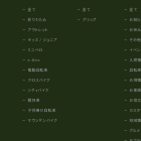
全て
全て
全て
折りたたみ
グリップ
お知ら
アウトレット
お休
キッズ / ジュニア
その
ミニベロ
イベン
e-Bike
入荷
電動自転車
自転
クロスバイク
お得
シティバイク
お客
軽快車
お役
子供乗せ自転車
カスタ
マウンテンバイク
地域
グルメ
おで