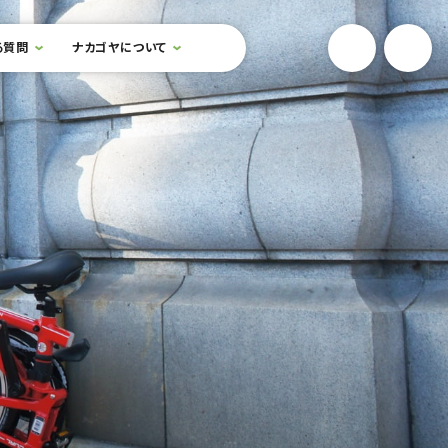
YouTube
Onlin
る質問
ナカゴヤについて
検索フォームを開閉する