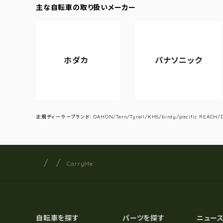
主な自転車の取り扱いメーカー
ホダカ
パナソニック
アサ
正規ディーラーブランド: DAHON/Tern/Tyrell/KHS/birdy/pacific REACH/DA
サイクルショップナカゴヤ
サイト内の現在地
CarryMe
自転車を探す
パーツを探す
ニュー