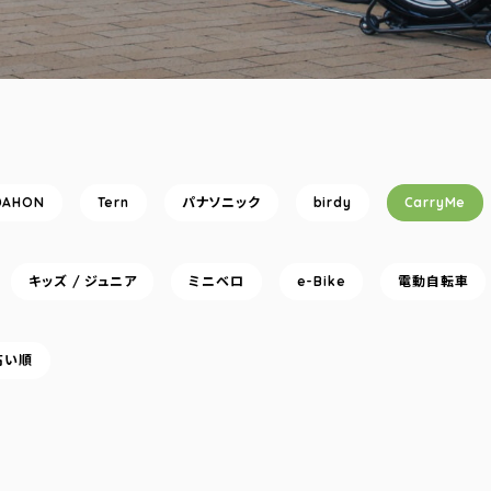
DAHON
Tern
パナソニック
birdy
CarryMe
キッズ / ジュニア
ミニベロ
e-Bike
電動自転車
高い順