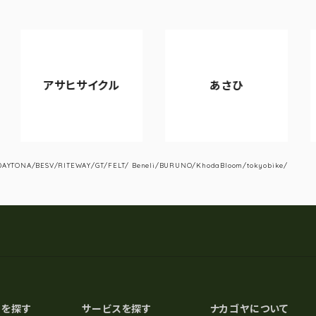
ヒサイクル
あさひ
VIANO
YTONA/BESV/RITEWAY/GT/FELT/ Beneli/BURUNO/KhodaBloom/tokyobike/
スを探す
サービスを探す
ナカゴヤについて