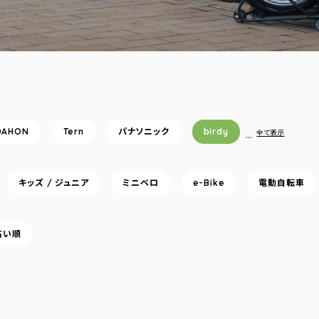
DAHON
Tern
パナソニック
birdy
…
全て表示
キッズ / ジュニア
ミニベロ
e-Bike
電動自転車
高い順