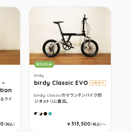
カテゴリ：
折りたたみ
birdy
 –
birdy Classic EVO
お取寄せ
tion
birdy classicのマウンテンバイク的
るライ
ジオメトリに着目。...
ブラック/シルバー
シルバー/ブラック
インクチタニウム
ターコイズメタリック
00
313,500
¥
（税込）
（税込）〜