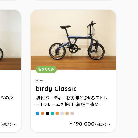
カテゴリ：
折りたたみ
birdy
birdy Classic
ーツの採
初代バーディーを彷彿とさせるストレ
.
ートフレームを採用。着座面積が...
＆マットブラック
フォギーブル－メタリック
セミマットブラックメタリック
マットパステルターコイズ
ミリタリーグレー
シャンパンゴールド
ローズゴールド
サンセットオレンジメタリック
マットオレンジ
198,000
¥
（税込）〜
（税込）〜