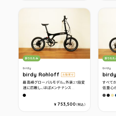
カテゴリ：
カテゴ
折りたたみ
折りたた
birdy
birdy
birdy Rohloff
bird
お取寄せ
最高峰グローバルモデル。外装27段変
すべて
速に匹敵し、ほぼメンテナンス...
低重心か
グロスブラック
グラフ
マッ
サ
753,500
¥
（税込）