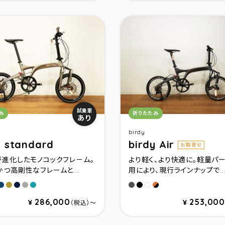
リ：
カテゴリ：
試乗車
み
折りたたみ
あり
birdy
y standard
birdy Air
お取寄せ
が進化したモノコックフレ－ム。
より軽く、より快適に。軽量パ
つ高剛性なフレームと...
用により、現行ラインナップで..
ァイト
トチャコ－ル
サンディーブルー
サテンメタリックグレー
グロスミッドナイトブルー＆パールブラック
ナルドグレー
ターコイズ
マ－キュリグレ－
インクブラック
ウイスキーブラウン
ンディーベージュ
パープルホワイト
286,000
253,000
¥
¥
（税込）〜