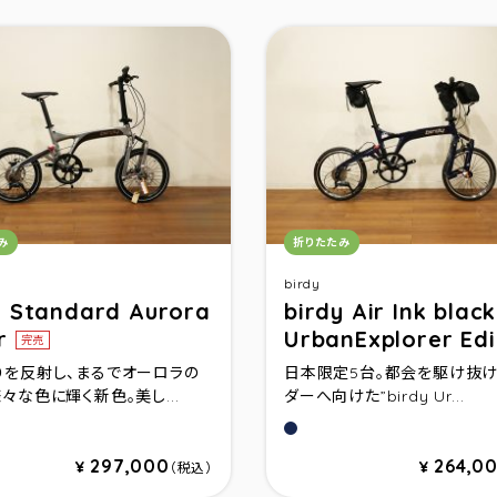
リ：
カテゴリ：
み
折りたたみ
birdy
y Standard Aurora
birdy Air Ink black
er
UrbanExplorer Edi
完売
りを反射し、まるでオーロラの
日本限定5台。都会を駆け抜け
々な色に輝く新色。美し...
ダーへ向けた”birdy Ur...
ラシルバー
ミッドナイトブルー
297,000
264,0
¥
¥
（税込）