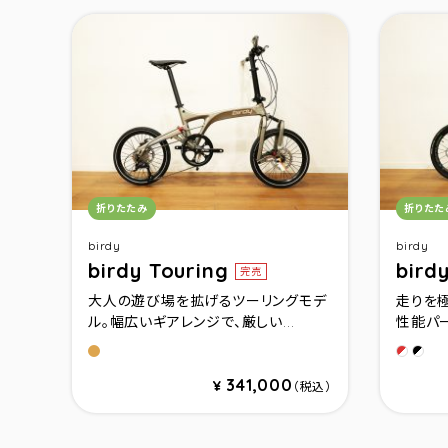
カテゴリ：
カテゴ
折りたたみ
折りたた
birdy
birdy
birdy Touring
bird
完売
大人の遊び場を拡げるツーリングモデ
走りを
ル。幅広いギアレンジで、厳しい...
性能パー
ラヴァブラウン
グロッ
ブラ
341,000
¥
（税込）