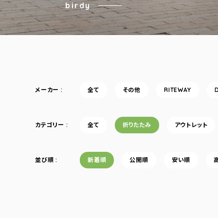
birdy
メーカー
全て
その他
RITEWAY
カテゴリー
全て
折りたたみ
アウトレット
並び順
新着順
公開順
安い順