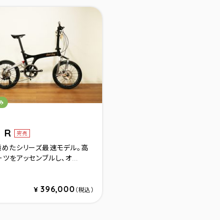
リ：
み
y R
完売
極めたシリーズ最速モデル。高
ツをアッセンブルし、オ...
シーレッド
ック
396,000
¥
（税込）