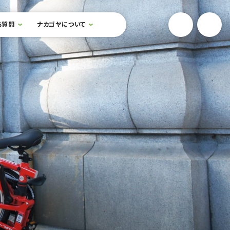
YouTube
Onlin
る質問
ナカゴヤについて
検索フォームを開閉する