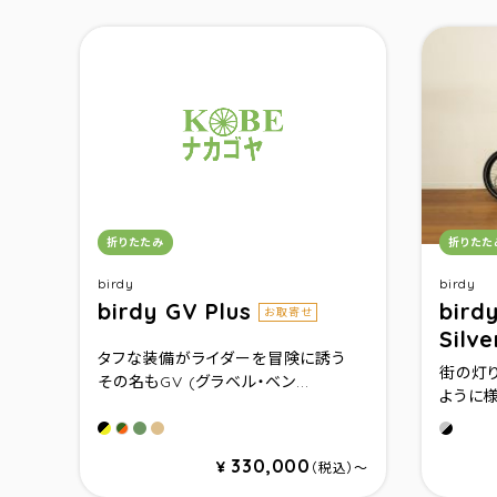
カテゴリ：
カテゴ
折りたたみ
折りたた
birdy
birdy
birdy GV Plus
bird
お取寄せ
Silv
タフな装備がライダーを冒険に誘う
街の灯
その名もGV (グラベル・ベン...
ように様
マットブラック＆イエロー
フィールドグリーン
フィールドブラウン
オーロ
フィールドグリーン＆オレンジ
330,000
¥
（税込）〜