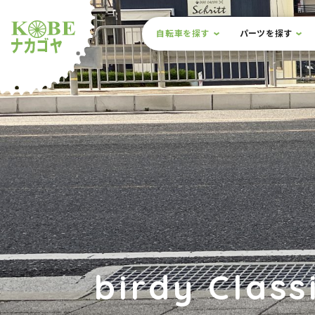
本文までスキップ
サイト内メニュー
自転車を探す
パーツを探す
ルショップナカゴヤ
birdy Class