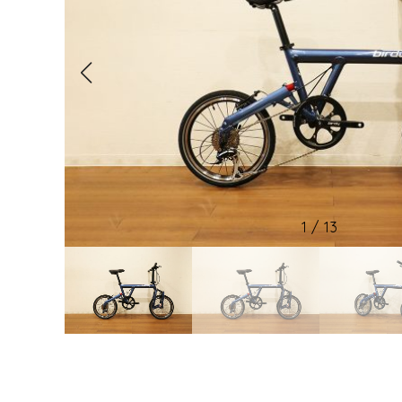
2
/
13