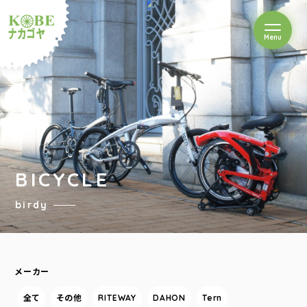
を開閉
Menu
クルショップナカゴヤ
BICYCLE
birdy
メーカー
全て
その他
RITEWAY
DAHON
Tern