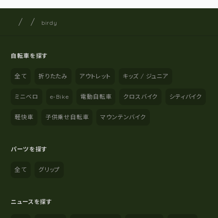
サイクルショップナカゴヤ
サイト内の現在地
birdy
自転車を探す
全て
折りたたみ
アウトレット
キッズ / ジュニア
ミニベロ
e-Bike
電動自転車
クロスバイク
シティバイク
軽快車
子供乗せ自転車
マウンテンバイク
パーツを探す
全て
グリップ
ニュースを探す