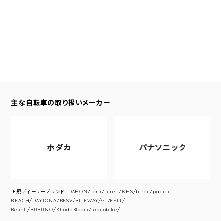
主な自転車の取り扱いメーカー
ホダカ
パナソニック
正規ディーラーブランド: DAHON/Tern/Tyrell/KHS/birdy/pacific
REACH/DAYTONA/BESV/RITEWAY/GT/FELT/
Beneli/BURUNO/KhodaBloom/tokyobike/