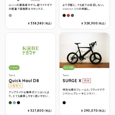
ternnの最高峰モデル。超ワイドギア
より手軽に、でも走りは妥協しない。
の軽量で高強度なカセットス...
Vektron S10の卓越し...
クローム／ガンメタル
マットブラック
ダークレッド
ダークグレー
338,580
328,900
¥
（税込）
¥
（税込）
カテゴリ：
カテゴリ：
e-Bike
ミニベロ
Tern
Tern
Quick Haul D8
SURGE X
完売
お取寄せ
特別仕様のフレームと、フラットマウ
アップライトな乗車ポジションによ
ントDiscブレーキにシマノ1...
り、とても乗車しやすく扱いやすい...
マットオリーブ
グロスブルーグレー
マットブラック
マットブラック/シルバ－
327,800
290,070
¥
（税込）
¥
（税込）