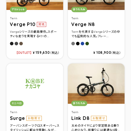
カテゴリ：
カテゴリ：
アウトレット
折りたたみ
Tern
Tern
Verge P10
Verge N8
完売
Vergeシリーズの最高傑作。スポー
Ternを代表するVergeシリーズの中
ティな走りを実現する451の...
でも圧倒的な人気。フレー...
サタンブラック/グレー(ライム)
ガンメタル/スティール(ダークブロンズ)
ダークブロンズ/スティール(シルバーブルー)
サテンガンメタル/シルバー
サテンブラック/ブラック
ブルー/シルバー
グリーン/ガンメタル
159,630
108,900
OUTLET
¥
（税込）
¥
（税込）
カテゴリ：
カテゴリ：
ミニベロ
折りたたみ
Tern
Tern
Surge
Link D8
お取寄せ
お取寄せ
アーバンスポーツクロスオーバー。ス
太めのタイヤにより安定感ある乗り
タイリッシュに都会を移動しなが...
心地となり、街乗りには最適な8段...