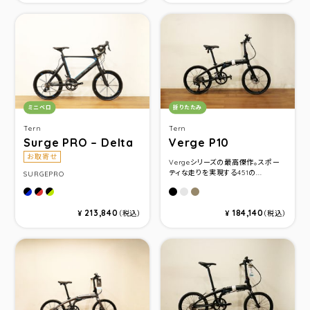
カテゴリ：
カテゴリ：
ミニベロ
折りたたみ
Tern
Tern
Surge PRO – Delta
Verge P10
お取寄せ
Vergeシリーズの最高傑作。スポー
ティな走りを実現する451の...
SURGEPRO
DELTABLUE
DELTARED
DELTAGREEN
サタンブラック/ブラック(ブラ
ダークシルバー/シルバー
ガンメタル/ガンメタル(
213,840
184,140
¥
（税込）
¥
（税込）