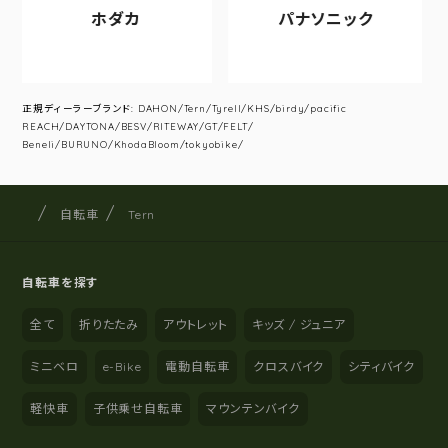
ホダカ
パナソニック
正規ディーラーブランド: DAHON/Tern/Tyrell/KHS/birdy/pacific
REACH/DAYTONA/BESV/RITEWAY/GT/FELT/
Beneli/BURUNO/KhodaBloom/tokyobike/
サイクルショップナカゴヤ
サイト内の現在地
自転車
Tern
自転車を探す
全て
折りたたみ
アウトレット
キッズ / ジュニア
ミニベロ
e-Bike
電動自転車
クロスバイク
シティバイク
軽快車
子供乗せ自転車
マウンテンバイク