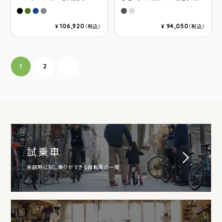
マットブラック
グリ－ンガンメタル
インディゴ
アイアン
サテンスティールグレー／ピ
サテンプラチナム／パー
106,920
94,050
¥
（税込）
¥
（税込）
投稿ナビゲーション
1
2
次へ
試乗車
来店時に試し乗りができる自転車の一覧