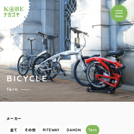
を開閉
Menu
クルショップナカゴヤ
BICYCLE
Tern
メーカー
全て
その他
RITEWAY
DAHON
Tern