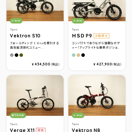
カテゴリ：
カテゴリ：
e-Bike
e-Bike
Tern
Tern
Vektron S10
ＨＳＤ P9
お取寄せ
フォールディング E Bikeを牽引する
コンパクトでありながら強靭なボデ
高性能次世代コミュー...
ィー！アップライトな乗車ポジショ...
シルバー
マットブラック
フォレスト
TARRAGON
DUNE
SATINBLACK/BLACK
434,500
427,900
¥
（税込）
¥
（税込）
カテゴリ：
カテゴリ：
折りたたみ
e-Bike
Tern
Tern
Verge X11
Vektron N8
完売