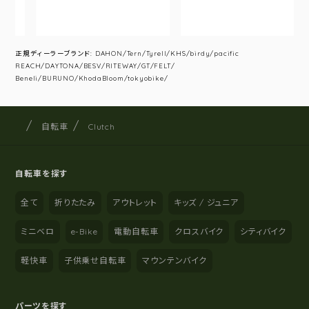
正規ディーラーブランド: DAHON/Tern/Tyrell/KHS/birdy/pacific
REACH/DAYTONA/BESV/RITEWAY/GT/FELT/
Beneli/BURUNO/KhodaBloom/tokyobike/
サイクルショップナカゴヤ
サイト内の現在地
自転車
Clutch
自転車を探す
全て
折りたたみ
アウトレット
キッズ / ジュニア
ミニベロ
e-Bike
電動自転車
クロスバイク
シティバイク
軽快車
子供乗せ自転車
マウンテンバイク
パーツを探す