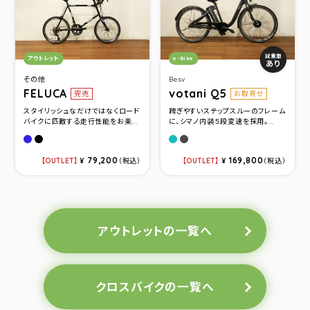
カテゴリ：
カテゴリ：
試乗車
アウトレット
e-Bike
あり
その他
Besv
FELUCA
votani Q5
完売
お取寄せ
スタイリッシュなだけではなくロード
跨ぎやすいステップスルーのフレーム
バイクに匹敵する走行性能をお楽...
に、シマノ内装５段変速を採用。...
GIOS BLUE(サイズ480)
BLACK(サイズ510)
ライトブルーメタリック
メタリックグレー
79,200
169,800
OUTLET
¥
（税込）
OUTLET
¥
（税込）
アウトレットの一覧へ
クロスバイクの一覧へ