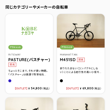
同じカテゴリーやメーカーの自転車
カテゴリ：
カテゴリ：
アウトレット
アウトレット
RITEWAY
MANHATTAN
PASTURE(パスチャー)
M451SD
完売
完売
折りたたまない（コンパクトにしな
ちょっとそこまで、それが良い時間。
い）ことによる走行性の高い小径モ...
「パスチャー」は英語で牧草地を...
グロスネイビー
Flat Black(サイズ460)
54,800
69,800
OUTLET
¥
（税込）
OUTLET
¥
（税込）