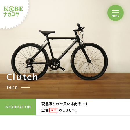
を開閉
Menu
クルショップナカゴヤ
Clutch
Tern
現品限りのお買い得商品です
INFORMATION
全色
致しました。
完売