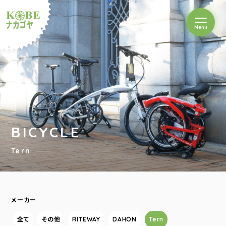
を開閉
Menu
クルショップナカゴヤ
BICYCLE
Tern
メーカー
全て
その他
RITEWAY
DAHON
Tern