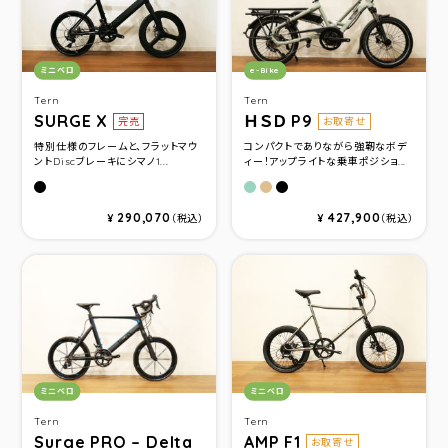
カテゴリ：
カテゴリ：
ミニベロ
e-Bike
Tern
Tern
SURGE X
ＨＳＤ P9
完売
お取寄せ
特別仕様のフレームと、フラットマウ
コンパクトでありながら強靭なボデ
ントDiscブレーキにシマノ1...
ィー！アップライトな乗車ポジショ...
マットブラック/シルバ－
TARRAGON
DUNE
SATINBLACK/BLACK
290,070
427,900
¥
（税込）
¥
（税込）
カテゴリ：
カテゴリ：
ミニベロ
ミニベロ
Tern
Tern
Surge PRO – Delta
AMP F1
お取寄せ