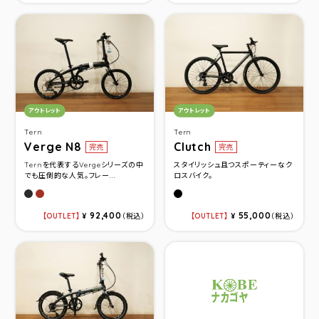
カテゴリ：
カテゴリ：
アウトレット
アウトレット
Tern
Tern
Verge N8
Clutch
完売
完売
Ternを代表するVergeシリーズの中
スタイリッシュ且つスポーティーなク
でも圧倒的な人気。フレー...
ロスバイク。
サテンブラック／ブラック
クリムゾン／ガンメタル
マットブラック
92,400
55,000
OUTLET
¥
（税込）
OUTLET
¥
（税込）