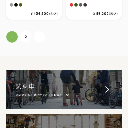
シルバー
マットブラック
フォレスト
レッド/シルバー
グリーン/サテングリーン
ガンメタル/サテンガン
サテンブラック/ブラ
434,500
59,202
¥
（税込）
¥
（税込）
投稿ナビゲーション
1
2
次へ
試乗車
来店時に試し乗りができる自転車の一覧