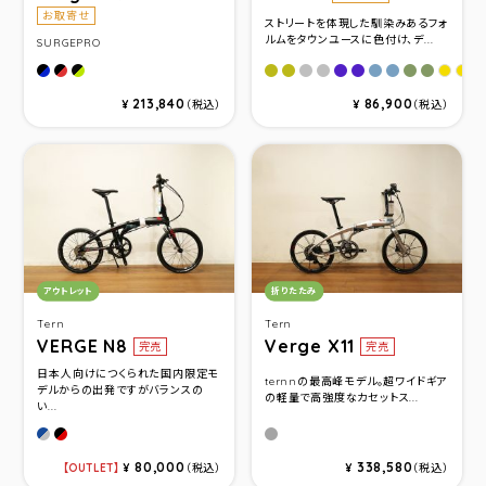
お取寄せ
ストリートを体現した馴染みあるフォ
ルムをタウンユースに色付け、デ...
SURGEPRO
DELTABLUE
DELTARED
DELTAGREEN
Khaki(サイズ460)
Khaki(サイズ500)
Iron(サイズ460)
Iron(サイズ500)
Purple(サイズ460)
Purple(サイズ50
MossGrey(サ
MossGrey
VividMo
VividM
C
Yell
Ye
213,840
86,900
¥
（税込）
¥
（税込）
カテゴリ：
カテゴリ：
アウトレット
折りたたみ
Tern
Tern
VERGE N8
Verge X11
完売
完売
日本人向けにつくられた国内限定モ
ternnの最高峰モデル。超ワイドギア
デルからの出発ですがバランスの
の軽量で高強度なカセットス...
い...
ブル－/シルバ－
マットブラック/レッド
クローム／ガンメタル
80,000
338,580
OUTLET
¥
（税込）
¥
（税込）