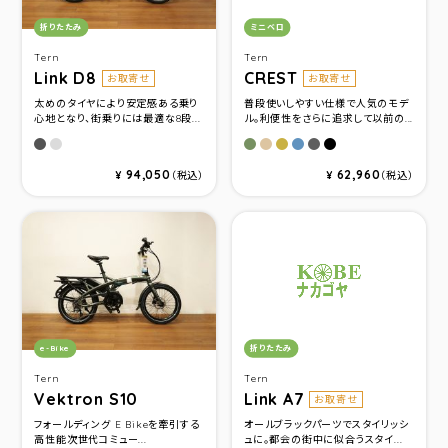
カテゴリ：
カテゴリ：
折りたたみ
ミニベロ
Tern
Tern
Link D8
CREST
お取寄せ
お取寄せ
太めのタイヤにより安定感ある乗り
普段使いしやすい仕様で人気のモデ
心地となり、街乗りには最適な8段...
ル。利便性をさらに追求して以前の...
サテンスティールグレー／ピスタチオ
サテンプラチナム／パール
マットオリーブ
マットベージュ
カーキ
プロトグレー
マットガンメタル
マットブラック
94,050
62,960
¥
（税込）
¥
（税込）
カテゴリ：
カテゴリ：
e-Bike
折りたたみ
Tern
Tern
Vektron S10
Link A7
お取寄せ
フォールディング E Bikeを牽引する
オールブラックパーツでスタイリッシ
高性能次世代コミュー...
ュに。都会の街中に似合うスタイ...