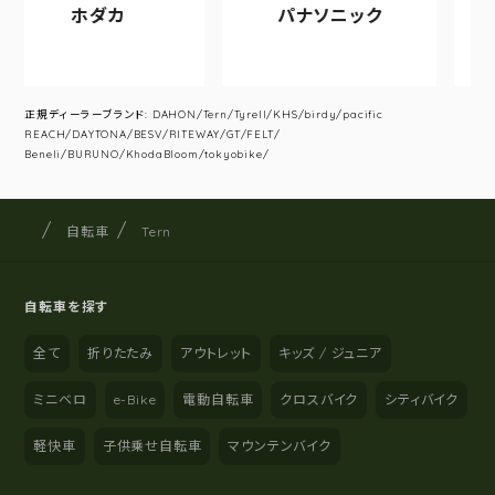
ホダカ
パナソニック
アサヒ
正規ディーラーブランド: DAHON/Tern/Tyrell/KHS/birdy/pacific
REACH/DAYTONA/BESV/RITEWAY/GT/FELT/
Beneli/BURUNO/KhodaBloom/tokyobike/
サイクルショップナカゴヤ
サイト内の現在地
自転車
Tern
自転車を探す
全て
折りたたみ
アウトレット
キッズ / ジュニア
ミニベロ
e-Bike
電動自転車
クロスバイク
シティバイク
軽快車
子供乗せ自転車
マウンテンバイク