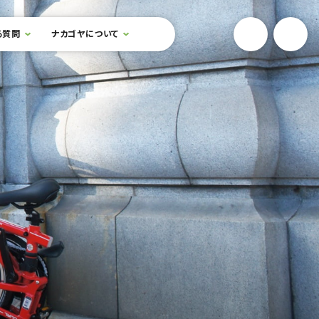
YouTube
Onlin
る質問
ナカゴヤについて
検索フォームを開閉する