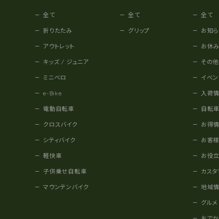
全て
全て
全て
折りたたみ
グリップ
お知ら
アウトレット
お休
キッズ / ジュニア
その
ミニベロ
イベン
e-Bike
入荷
電動自転車
自転
クロスバイク
お得
シティバイク
お客
軽快車
お役
子供乗せ自転車
カスタ
マウンテンバイク
地域
グルメ
おで