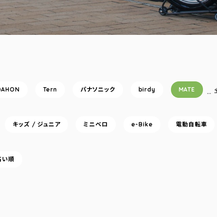
DAHON
Tern
パナソニック
birdy
MATE
…
キッズ / ジュニア
ミニベロ
e-Bike
電動自転車
高い順