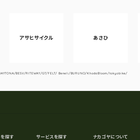
サヒサイクル
あさひ
VIAN
YTONA/BESV/RITEWAY/GT/FELT/ Beneli/BURUNO/KhodaBloom/tokyobike/
スを探す
サービスを探す
ナカゴヤについて