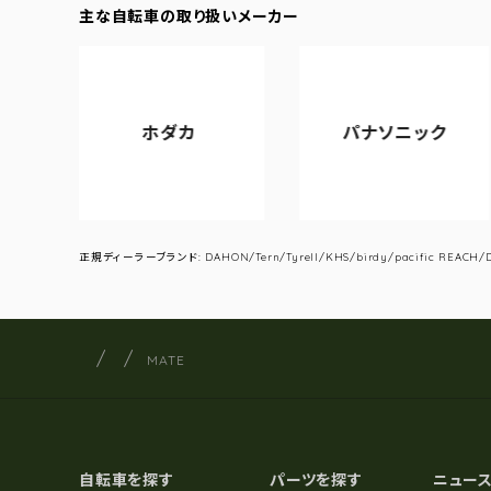
主な自転車の取り扱いメーカー
ホダカ
パナソニック
ア
正規ディーラーブランド: DAHON/Tern/Tyrell/KHS/birdy/pacific REACH/DA
サイクルショップナカゴヤ
サイト内の現在地
MATE
自転車を探す
パーツを探す
ニュー