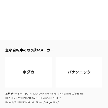
主な自転車の取り扱いメーカー
ホダカ
パナソニック
正規ディーラーブランド: DAHON/Tern/Tyrell/KHS/birdy/pacific
REACH/DAYTONA/BESV/RITEWAY/GT/FELT/
Beneli/BURUNO/KhodaBloom/tokyobike/