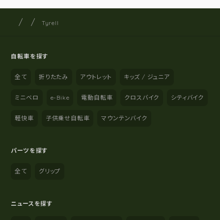
サイクルショップナカゴヤ
サイト内の現在地
Tyrell
自転車を探す
全て
折りたたみ
アウトレット
キッズ / ジュニア
ミニベロ
e-Bike
電動自転車
クロスバイク
シティバイク
軽快車
子供乗せ自転車
マウンテンバイク
パーツを探す
全て
グリップ
ニュースを探す