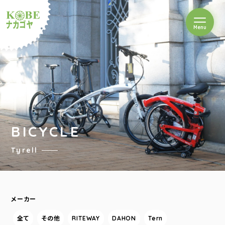
を開閉
Menu
クルショップナカゴヤ
BICYCLE
Tyrell
メーカー
全て
その他
RITEWAY
DAHON
Tern