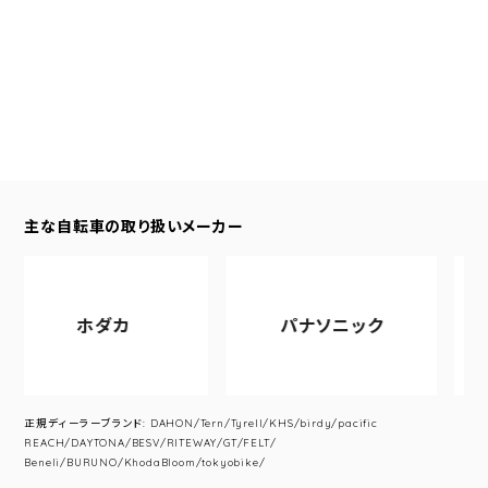
主な自転車の取り扱いメーカー
ホダカ
パナソニック
ア
正規ディーラーブランド: DAHON/Tern/Tyrell/KHS/birdy/pacific
REACH/DAYTONA/BESV/RITEWAY/GT/FELT/
Beneli/BURUNO/KhodaBloom/tokyobike/