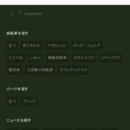
サイクルショップナカゴヤ
サイト内の現在地
tokyobike
自転車を探す
全て
折りたたみ
アウトレット
キッズ / ジュニア
ミニベロ
e-Bike
電動自転車
クロスバイク
シティバイク
軽快車
子供乗せ自転車
マウンテンバイク
パーツを探す
全て
グリップ
ニュースを探す