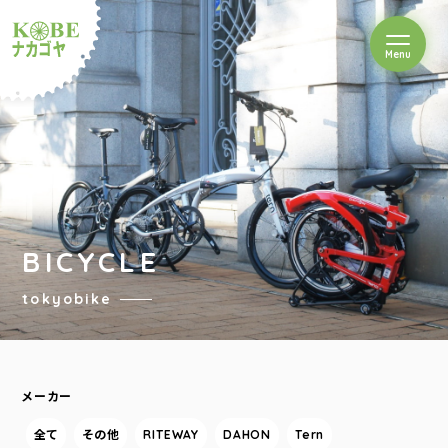
を開閉
Menu
クルショップナカゴヤ
BICYCLE
tokyobike
メーカー
全て
その他
RITEWAY
DAHON
Tern