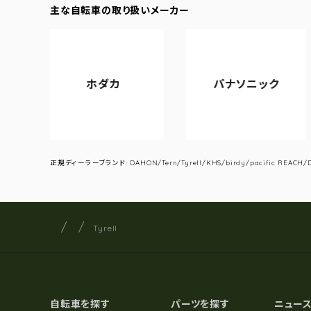
主な自転車の取り扱いメーカー
ホダカ
パナソニック
アサ
正規ディーラーブランド: DAHON/Tern/Tyrell/KHS/birdy/pacific REACH/DA
サイクルショップナカゴヤ
サイト内の現在地
Tyrell
自転車を探す
パーツを探す
ニュー