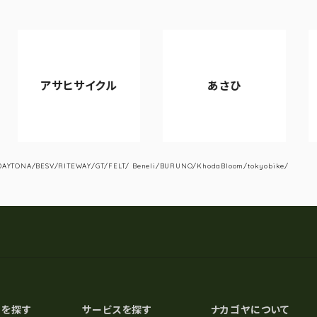
ヒサイクル
あさひ
VIANO
YTONA/BESV/RITEWAY/GT/FELT/ Beneli/BURUNO/KhodaBloom/tokyobike/
スを探す
サービスを探す
ナカゴヤについて