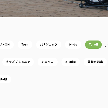
DAHON
Tern
パナソニック
birdy
Tyrell
…
キッズ / ジュニア
ミニベロ
e-Bike
電動自転車
高い順