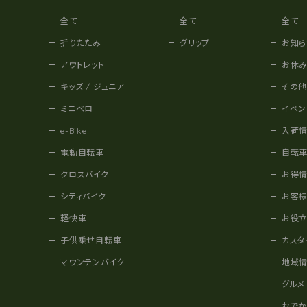
全て
全て
全て
折りたたみ
グリップ
お知ら
アウトレット
お休
キッズ / ジュニア
その
ミニベロ
イベン
e-Bike
入荷
電動自転車
自転
クロスバイク
お得
シティバイク
お客
軽快車
お役
子供乗せ自転車
カスタ
マウンテンバイク
地域
グルメ
おで