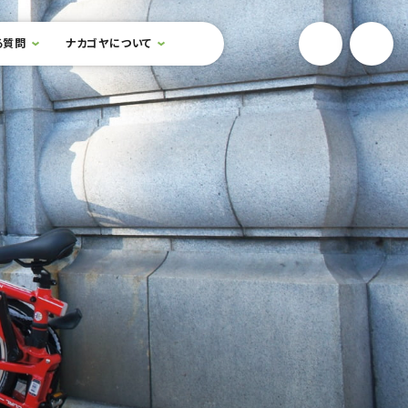
YouTube
Onlin
る質問
ナカゴヤについて
検索フォームを開閉する