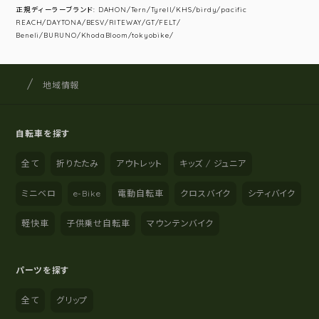
正規ディーラーブランド: DAHON/Tern/Tyrell/KHS/birdy/pacific
REACH/DAYTONA/BESV/RITEWAY/GT/FELT/
Beneli/BURUNO/KhodaBloom/tokyobike/
サイクルショップナカゴヤ
サイト内の現在地
地域情報
自転車を探す
全て
折りたたみ
アウトレット
キッズ / ジュニア
ミニベロ
e-Bike
電動自転車
クロスバイク
シティバイク
軽快車
子供乗せ自転車
マウンテンバイク
パーツを探す
全て
グリップ