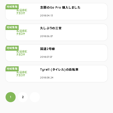
カテゴリ：
地域情報
念願のGo Pro 購入しました
2018.04.13
カテゴリ：
地域情報
久しぶりの三宮
2018.06.07
カテゴリ：
地域情報
国道2号線
2018.07.07
カテゴリ：
地域情報
Tyrell (タイレル)の自転車
2018.08.24
投稿ナビゲーション
1
2
次へ