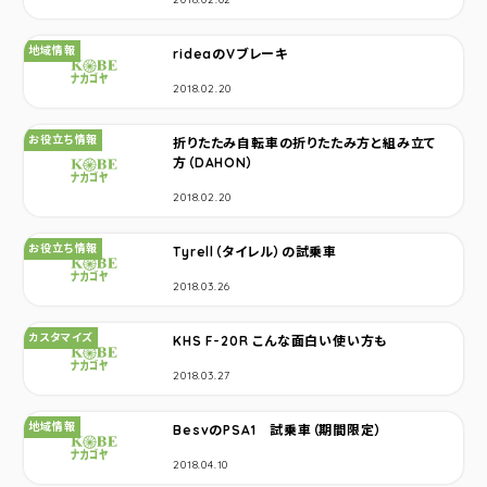
カテゴリ：
地域情報
rideaのVブレーキ
2018.02.20
カテゴリ：
お役立ち情報
折りたたみ自転車の折りたたみ方と組み立て
方（DAHON）
2018.02.20
カテゴリ：
お役立ち情報
Tyrell（タイレル）の試乗車
2018.03.26
カテゴリ：
カスタマイズ
KHS F-20R こんな面白い使い方も
2018.03.27
カテゴリ：
地域情報
BesvのPSA1 試乗車（期間限定）
2018.04.10