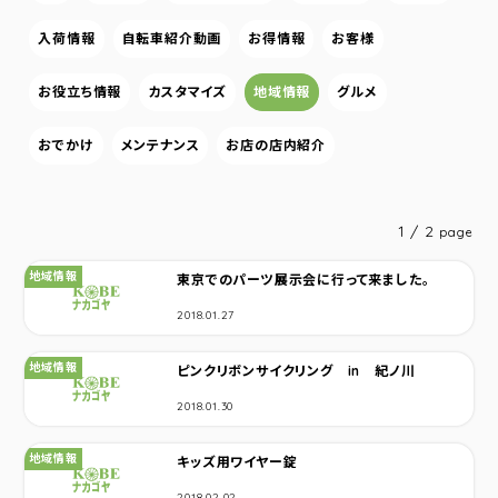
入荷情報
自転車紹介動画
お得情報
お客様
お役立ち情報
カスタマイズ
地域情報
グルメ
おでかけ
メンテナンス
お店の店内紹介
1 / 2
page
カテゴリ：
地域情報
東京でのパーツ展示会に行って来ました。
2018.01.27
カテゴリ：
地域情報
ピンクリボンサイクリング in 紀ノ川
2018.01.30
カテゴリ：
地域情報
キッズ用ワイヤー錠
2018.02.02