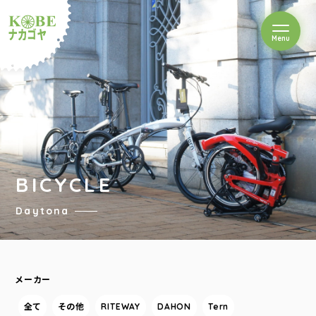
を開閉
Menu
クルショップナカゴヤ
BICYCLE
Daytona
メーカー
全て
その他
RITEWAY
DAHON
Tern