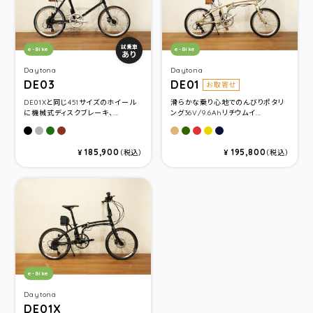
カテゴリ：
カテゴリ：
試乗車
e-Bike
e-Bike
あり
Daytona
Daytona
DE03
DE01
お取寄せ
DE01Xと同じ451サイズのホイール
滑らかな乗り心地でのんびりポタリ
に機械式ディスクブレーキ、...
ング36V/9.6Ahリチウムイ...
ブラックメタリック
ダークグレーメタリック
ダークグリーンメタリック
ディープレッド
シャンパンゴールド
ダ－クグリ－ンメタリック
レッド
イエロ－
ネイビーブルー
185,900
195,800
¥
（税込）
¥
（税込）
カテゴリ：
e-Bike
Daytona
DE01X