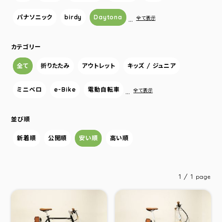
パナソニック
birdy
Daytona
…
全て表示
カテゴリー
全て
折りたたみ
アウトレット
キッズ / ジュニア
ミニベロ
e-Bike
電動自転車
…
全て表示
並び順
新着順
公開順
安い順
高い順
1 / 1
page