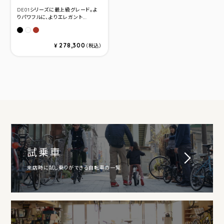
DE01シリーズに最上級グレード。よ
りパワフルに、よりエレガント...
マットブラック
ディープレッド
パールホワイト
278,300
¥
（税込）
試乗車
来店時に試し乗りができる自転車の一覧