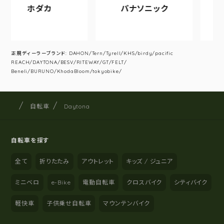
ホダカ
パナソニック
アサヒ
正規ディーラーブランド: DAHON/Tern/Tyrell/KHS/birdy/pacific
REACH/DAYTONA/BESV/RITEWAY/GT/FELT/
Beneli/BURUNO/KhodaBloom/tokyobike/
サイクルショップナカゴヤ
サイト内の現在地
自転車
Daytona
自転車を探す
全て
折りたたみ
アウトレット
キッズ / ジュニア
ミニベロ
e-Bike
電動自転車
クロスバイク
シティバイク
軽快車
子供乗せ自転車
マウンテンバイク