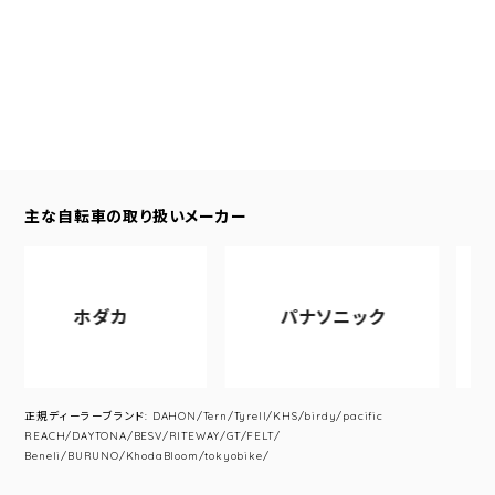
主な自転車の取り扱いメーカー
ホダカ
パナソニック
アサヒサ
正規ディーラーブランド: DAHON/Tern/Tyrell/KHS/birdy/pacific
REACH/DAYTONA/BESV/RITEWAY/GT/FELT/
Beneli/BURUNO/KhodaBloom/tokyobike/