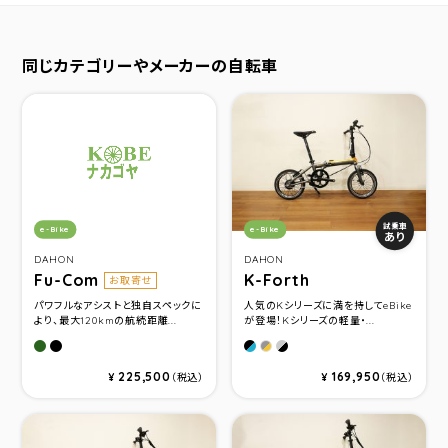
同じカテゴリーやメーカーの自転車
カテゴリ：
カテゴリ：
試乗車
e-Bike
e-Bike
あり
DAHON
DAHON
Fu-Com
K-Forth
お取寄せ
パワフルなアシストと独自スペックに
人気のKシリーズに満を持してeBike
より、最大120kmの航続距離...
が登場！Kシリーズの軽量・...
カーキ
マットブラック
Ocean Blue
Ice Breeze
Sunset Orange
225,500
169,950
¥
（税込）
¥
（税込）