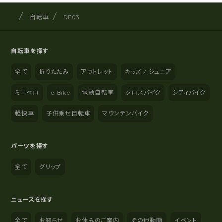
サイクルショップナカゴヤ
サイト内の現在地
自転車
DE03
自転車を探す
全て
折りたたみ
アウトレット
キッズ / ジュニア
ミニベロ
e-Bike
電動自転車
クロスバイク
シティバイク
軽快車
子供乗せ自転車
マウンテンバイク
パーツを探す
全て
グリップ
ニュースを探す
全て
お知らせ
お休みのご案内
その他動画
イベント