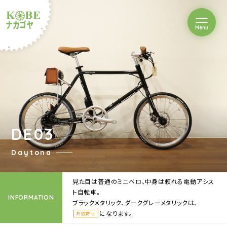
を開閉
Menu
クルショップナカゴヤ
DE03
Daytona
見た目は普通のミニベロ、中身は頼れる電動アシス
ト自転車。
INFORMATION
ブラックメタリック、ダークグレーメタリックは、
になります。
お取寄せ