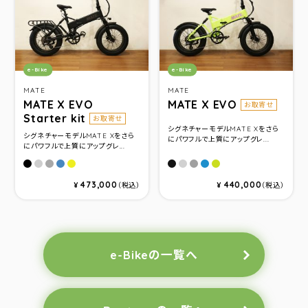
カテゴリ：
カテゴリ：
e-Bike
e-Bike
MATE
MATE
MATE X EVO
MATE X EVO
お取寄せ
Starter kit
お取寄せ
シグネチャーモデルMATE Xをさら
シグネチャーモデルMATE Xをさら
にパワフルで上質にアップグレ...
にパワフルで上質にアップグレ...
Subdued Black
Ghost Gravity
Silver Comet
Ocean Shimmer
Citrus Beat
Subdued Black
Ghost Gravity
Silver Comet
Ocean Shimmer
Citrus Beat
473,000
440,000
¥
（税込）
¥
（税込）
e-Bikeの一覧へ