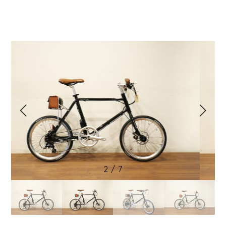
2
/
7