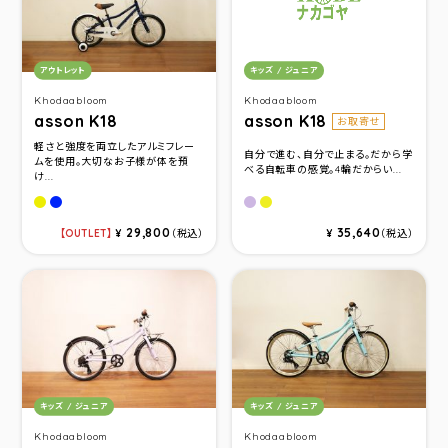
カテゴリ：
カテゴリ：
アウトレット
キッズ / ジュニア
Khodaabloom
Khodaabloom
asson K18
asson K18
お取寄せ
軽さと強度を両立したアルミフレー
自分で進む、自分で止まる。だから学
ムを使用。大切なお子様が体を預
べる自転車の感覚。4輪だからい...
け...
マットパステルイエロー
マットネイビーブルー
マットラベンダーパープル
マットルミナスイエロー
29,800
35,640
OUTLET
¥
（税込）
¥
（税込）
カテゴリ：
カテゴリ：
キッズ / ジュニア
キッズ / ジュニア
Khodaabloom
Khodaabloom