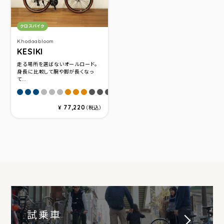
カテゴリ：
クロスバイク
Khodaabloom
KESIKI
走る場所を選ばないオールロード。
身長に比較して腕や脚が長くなっ
て...
ダークブルー(サイズ420)
ダークブルー(サイズ460)
ダークブルー(サイズ500)
マットグレー(サイズ420)
マットグレー(サイズ460)
マットグレー(サイズ500)
オレンジ(サイズ420)
オレンジ(サイズ460)
オレンジ(サイズ500)
チャコールブラック(サイズ420)
チャコールブラック(サイズ460)
チャコールブラック(サイズ500)
77,220
¥
（税込）
試乗車