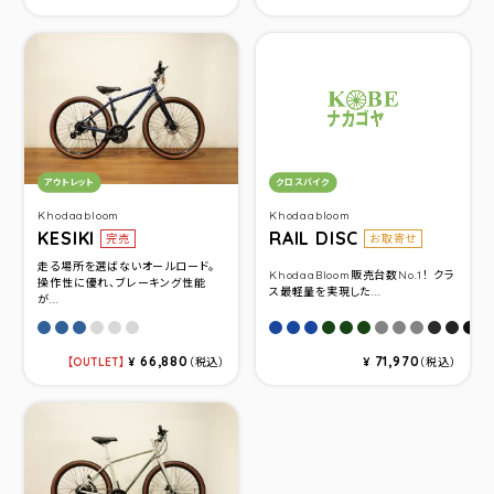
カテゴリ：
カテゴリ：
アウトレット
クロスバイク
Khodaabloom
Khodaabloom
KESIKI
RAIL DISC
完売
お取寄せ
走る場所を選ばないオールロード。
KhodaaBloom販売台数No.1！ クラ
操作性に優れ、ブレーキング性能
ス最軽量を実現した...
が...
ダークブルー(サイズ420)
ダークブルー(サイズ460)
ダークブルー(サイズ500)
マットグレー(サイズ420)
マットグレー(サイズ460)
マットグレー(サイズ500)
マットダークブルー(サイズ48
マットダークブルー(サイズ4
マットダークブルー(サイ
マットダ－クグリ－ン(
マットダ－クグリ－ン
マットダ－クグリ－
マットソリッドグ
マットソリッド
マットソリ
マットブ
マット
マッ
66,880
71,970
OUTLET
¥
（税込）
¥
（税込）