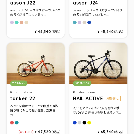
asson J22
asson J24
asson J シリーズはスポーツバイク
asson J シリーズはスポーツバイク
の多くが採用している V...
の多くが採用している V...
マットラベンダーパープル
マットミントグリーン
マットピーチピンク
マットグレージュベージュ
マットパステルブルー
マットラベンダーパープル
マットフレンチグレー
マットネイビーブルー
45,540
45,540
¥
（税込）
¥
（税込）
カテゴリ：
カテゴリ：
アウトレット
クロスバイク
Khodaabloom
Khodaabloom
tanken 22
RAIL ACTIVE
お取寄せ
ヘッドを寝かせることで段差の乗り
人生をアクティブに！風を切りスポー
降り等に対して強い設計。直進安
ツバイクの爽快さを味わえるレギ...
定...
マッドレッド
マットターコイズブルー
アズライトブル－
ミスティグレー
マットブラック
ネオンイエロ－
47,520
65,340
OUTLET
¥
（税込）
¥
（税込）