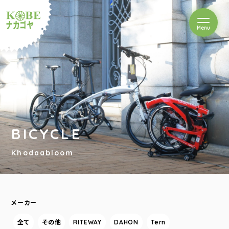
を開閉
Menu
クルショップナカゴヤ
BICYCLE
Khodaabloom
メーカー
全て
その他
RITEWAY
DAHON
Tern