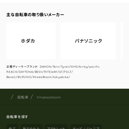
主な自転車の取り扱いメーカー
ホダカ
パナソニック
アサ
正規ディーラーブランド: DAHON/Tern/Tyrell/KHS/birdy/pacific
REACH/DAYTONA/BESV/RITEWAY/GT/FELT/
Beneli/BURUNO/KhodaBloom/tokyobike/
サイクルショップナカゴヤ
サイト内の現在地
自転車
Khodaabloom
自転車を探す
全て
折りたたみ
アウトレット
キッズ / ジュニア