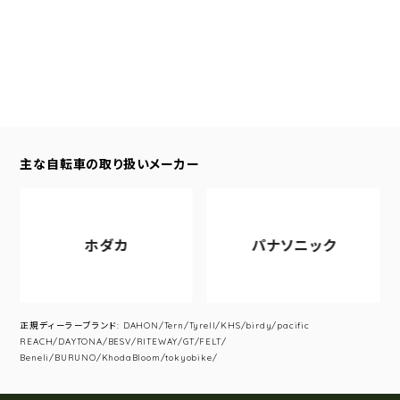
主な自転車の取り扱いメーカー
ホダカ
パナソニック
正規ディーラーブランド: DAHON/Tern/Tyrell/KHS/birdy/pacific
REACH/DAYTONA/BESV/RITEWAY/GT/FELT/
Beneli/BURUNO/KhodaBloom/tokyobike/