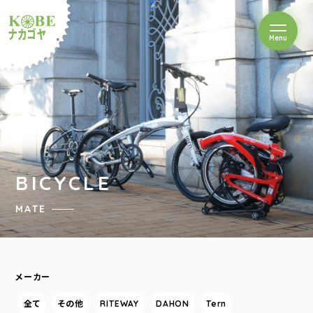
を開閉
Menu
クルショップナカゴヤ
BICYCLE
MATE
メーカー
全て
その他
RITEWAY
DAHON
Tern