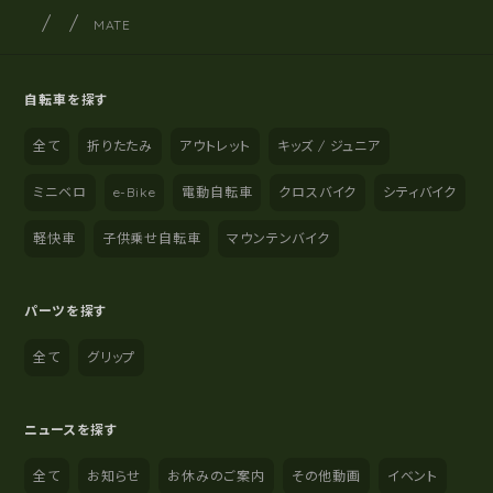
サイクルショップナカゴヤ
サイト内の現在地
MATE
自転車を探す
全て
折りたたみ
アウトレット
キッズ / ジュニア
ミニベロ
e-Bike
電動自転車
クロスバイク
シティバイク
軽快車
子供乗せ自転車
マウンテンバイク
パーツを探す
全て
グリップ
ニュースを探す
全て
お知らせ
お休みのご案内
その他動画
イベント