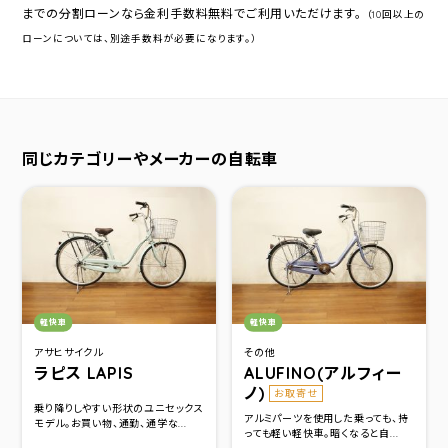
までの分割ローンなら金利手数料無料でご利用いただけます。
（10回以上の
ローンについては、別途手数料が必要になります。）
同じカテゴリーやメーカーの自転車
カテゴリ：
カテゴリ：
軽快車
軽快車
アサヒサイクル
その他
ラピス LAPIS
ALUFINO(アルフィー
ノ)
お取寄せ
乗り降りしやすい形状のユニセックス
アルミパーツを使用した乗っても、持
モデル。お買い物、通勤、通学な...
っても軽い軽快車。暗くなると自...