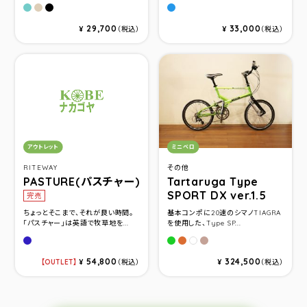
ＰＷソフトブルー
ＰＷベージュ
ＰＷブラック
P.ブルー(24サイズ)
29,700
33,000
¥
（税込）
¥
（税込）
カテゴリ：
カテゴリ：
アウトレット
ミニベロ
RITEWAY
その他
PASTURE(パスチャー)
Tartaruga Type
SPORT DX ver.1.5
完売
ちょっとそこまで、それが良い時間。
基本コンポに20速のシマノTIAGRA
「パスチャー」は英語で牧草地を...
を使用した、Type SP...
グロスネイビー
グリーン
ボンバーオレンジ
ユーロブラウン
パールホワイト
54,800
324,500
OUTLET
¥
（税込）
¥
（税込）