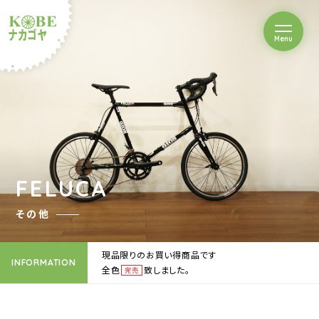
を開閉
Menu
クルショップナカゴヤ
FELUCA
その他
現品限りのお買い得商品です
INFORMATION
全色
致しました。
完売