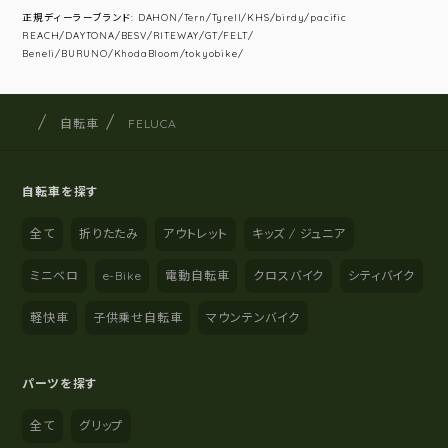
正規ディーラーブランド: DAHON/Tern/Tyrell/KHS/birdy/pacific
REACH/DAYTONA/BESV/RITEWAY/GT/FELT/
Beneli/BURUNO/KhodaBloom/tokyobike/
サイクルショップナカゴヤ
サイト内の現在地
自転車
FELUCA
自転車を探す
全て
折りたたみ
アウトレット
キッズ / ジュニア
ミニベロ
e-Bike
電動自転車
クロスバイク
シティバイク
軽快車
子供乗せ自転車
マウンテンバイク
パーツを探す
全て
グリップ